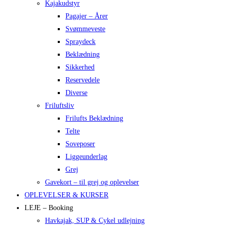
Kajakudstyr
Pagajer – Årer
Svømmeveste
Spraydeck
Beklædning
Sikkerhed
Reservedele
Diverse
Friluftsliv
Frilufts Beklædning
Telte
Soveposer
Liggeunderlag
Grej
Gavekort – til grej og oplevelser
OPLEVELSER & KURSER
LEJE – Booking
Havkajak, SUP & Cykel udlejning