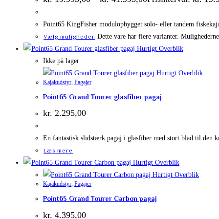
Point65 KingFisher modulopbygget solo- eller tandem fiskekaja
Dette vare har flere varianter. Mulighedern
Vælg muligheder
Hurtigt Overblik
Ikke på lager
Hurtigt Overblik
Kajakudstyr
,
Pagajer
Point65 Grand Tourer glasfiber pagaj
kr.
2.295,00
En fantastisk slidstærk pagaj i glasfiber med stort blad til den k
Læs mere
Hurtigt Overblik
Hurtigt Overblik
Kajakudstyr
,
Pagajer
Point65 Grand Tourer Carbon pagaj
kr.
4.395,00