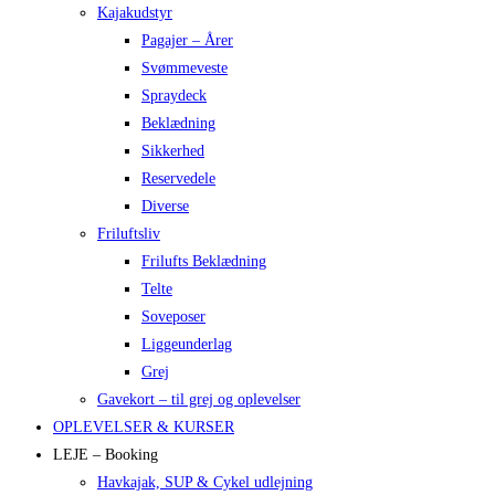
Kajakudstyr
Pagajer – Årer
Svømmeveste
Spraydeck
Beklædning
Sikkerhed
Reservedele
Diverse
Friluftsliv
Frilufts Beklædning
Telte
Soveposer
Liggeunderlag
Grej
Gavekort – til grej og oplevelser
OPLEVELSER & KURSER
LEJE – Booking
Havkajak, SUP & Cykel udlejning