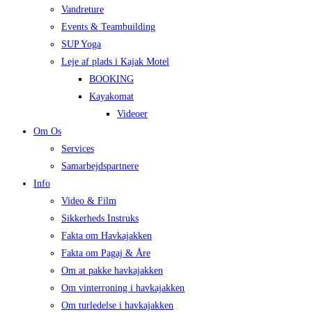
Vandreture
Events & Teambuilding
SUP Yoga
Leje af plads i Kajak Motel
BOOKING
Kayakomat
Videoer
Om Os
Services
Samarbejdspartnere
Info
Video & Film
Sikkerheds Instruks
Fakta om Havkajakken
Fakta om Pagaj & Åre
Om at pakke havkajakken
Om vinterroning i havkajakken
Om turledelse i havkajakken