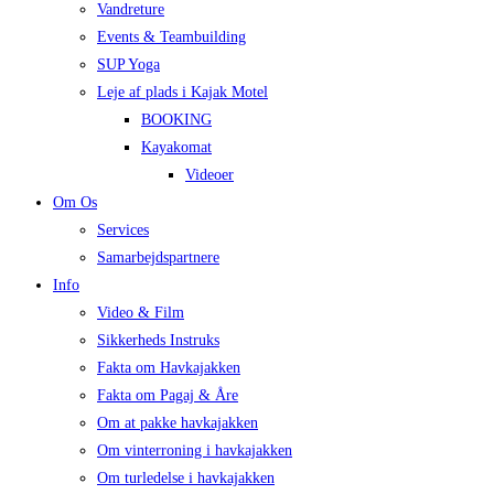
Vandreture
Events & Teambuilding
SUP Yoga
Leje af plads i Kajak Motel
BOOKING
Kayakomat
Videoer
Om Os
Services
Samarbejdspartnere
Info
Video & Film
Sikkerheds Instruks
Fakta om Havkajakken
Fakta om Pagaj & Åre
Om at pakke havkajakken
Om vinterroning i havkajakken
Om turledelse i havkajakken