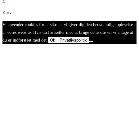
×
Kurv
Vi anvender cookies for at sikre at vi giver dig den bedst mulige oplevelse
af vores website. Hvis du fortsætter med at bruge dette site vil vi antage at
du er indforstået med det.
Ok
Privatlivspolitik