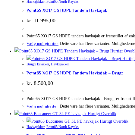
Havkajakker
,
Point65 North Kayaks
Point65 XO17 GS HDPE Tandem Havkajak
kr.
11.995,00
Point65 XO17 GS HDPE tandem havkajak er fremstillet af enkel
Dette vare har flere varianter. Mulighedern
Vælg muligheder
Hurtigt Overb
Hurtigt
Brugte kajakker
,
Havkajakker
Point65 XO17 GS HDPE Tandem Havkajak – Brugt
kr.
8.500,00
Point65 XO17 GS HDPE tandem havkajak - Brugt, er fremstillet
Dette vare har flere varianter. Mulighedern
Vælg muligheder
Hurtigt Overblik
Hurtigt Overblik
Havkajakker
,
Point65 North Kayaks