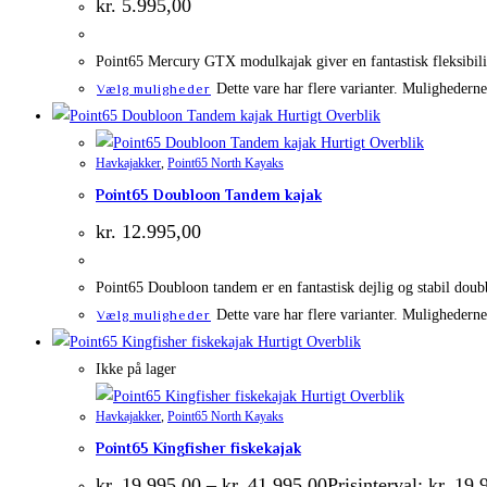
kr.
5.995,00
Point65 Mercury GTX modulkajak giver en fantastisk fleksibili
Dette vare har flere varianter. Mulighedern
Vælg muligheder
Hurtigt Overblik
Hurtigt Overblik
Havkajakker
,
Point65 North Kayaks
Point65 Doubloon Tandem kajak
kr.
12.995,00
Point65 Doubloon tandem er en fantastisk dejlig og stabil doubbe
Dette vare har flere varianter. Mulighedern
Vælg muligheder
Hurtigt Overblik
Ikke på lager
Hurtigt Overblik
Havkajakker
,
Point65 North Kayaks
Point65 Kingfisher fiskekajak
kr.
19.995,00
–
kr.
41.995,00
Prisinterval: kr. 19.