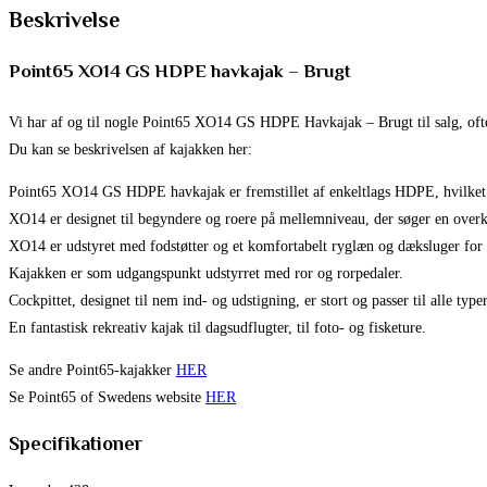
Beskrivelse
Point65 XO14 GS HDPE havkajak – Brugt
Vi har af og til nogle Point65 XO14 GS HDPE Havkajak – Brugt til salg, ofte
Du kan se beskrivelsen af kajakken her:
Point65 XO14 GS HDPE havkajak er fremstillet af enkeltlags HDPE, hvilket g
XO14 er designet til begyndere og roere på mellemniveau, der søger en overko
XO14 er udstyret med fodstøtter og et komfortabelt ryglæn og dæksluger for 
Kajakken er som udgangspunkt udstyrret med ror og rorpedaler.
Cockpittet, designet til nem ind- og udstigning, er stort og passer til alle ty
En fantastisk rekreativ kajak til dagsudflugter, til foto- og fisketure.
Se andre Point65-kajakker
HER
Se Point65 of Swedens website
HER
Specifikationer