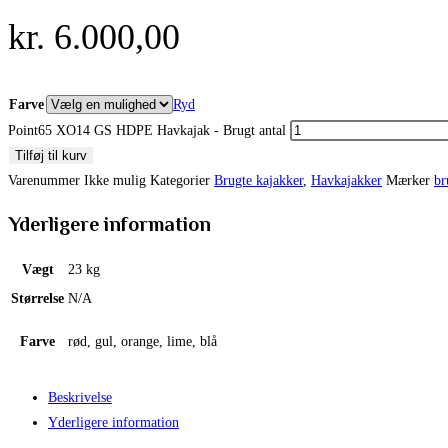
kr.
6.000,00
Farve
Ryd
Point65 XO14 GS HDPE Havkajak - Brugt antal
Tilføj til kurv
Varenummer
Ikke mulig
Kategorier
Brugte kajakker
,
Havkajakker
Mærker
br
Yderligere information
Vægt
23 kg
Størrelse
N/A
Farve
rød, gul, orange, lime, blå
Beskrivelse
Yderligere information