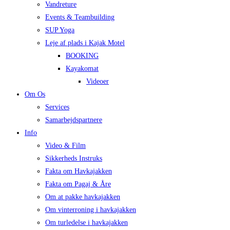
Vandreture
Events & Teambuilding
SUP Yoga
Leje af plads i Kajak Motel
BOOKING
Kayakomat
Videoer
Om Os
Services
Samarbejdspartnere
Info
Video & Film
Sikkerheds Instruks
Fakta om Havkajakken
Fakta om Pagaj & Åre
Om at pakke havkajakken
Om vinterroning i havkajakken
Om turledelse i havkajakken