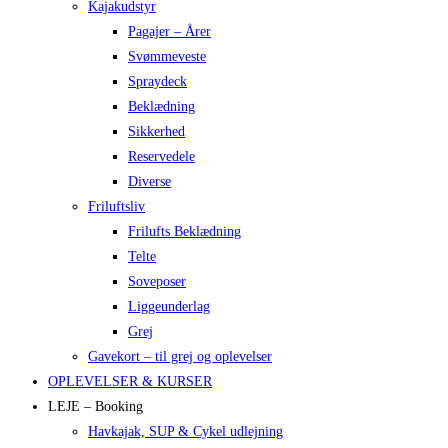
Kajakudstyr
Pagajer – Årer
Svømmeveste
Spraydeck
Beklædning
Sikkerhed
Reservedele
Diverse
Friluftsliv
Frilufts Beklædning
Telte
Soveposer
Liggeunderlag
Grej
Gavekort – til grej og oplevelser
OPLEVELSER & KURSER
LEJE – Booking
Havkajak, SUP & Cykel udlejning