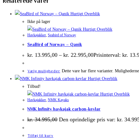
Relaterede varer
Hurtigt Overblik
Ikke på lager
Hurtigt Overblik
Havkajakker
,
Seabird of Norway
SeaBird of Norway – Qanik
kr.
13.995,00
–
kr.
22.995,00
Prisinterval: kr. 13.
Dette vare har flere varianter. Mulighedern
Vælg muligheder
Hurtigt Overblik
Tilbud!
Hurtigt Overblik
Havkajakker
,
NMK Kayaks
NMK Infinity havkajak carbon-kevlar
kr.
34.995,00
Den oprindelige pris var: kr. 34.99
Tilføj til kurv