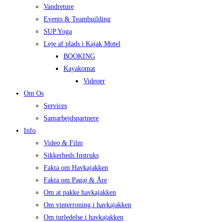
Vandreture
Events & Teambuilding
SUP Yoga
Leje af plads i Kajak Motel
BOOKING
Kayakomat
Videoer
Om Os
Services
Samarbejdspartnere
Info
Video & Film
Sikkerheds Instruks
Fakta om Havkajakken
Fakta om Pagaj & Åre
Om at pakke havkajakken
Om vinterroning i havkajakken
Om turledelse i havkajakken