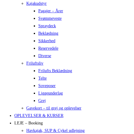
Kajakudstyr
Pagajer – Årer
Svømmeveste
Spraydeck
Beklædning
Sikkerhed
Reservedele
Diverse
Friluftsliv
Frilufts Beklædning
Telte
Soveposer
Liggeunderlag
Grej
Gavekort – til grej og oplevelser
OPLEVELSER & KURSER
LEJE – Booking
Havkajak, SUP & Cykel udlejning