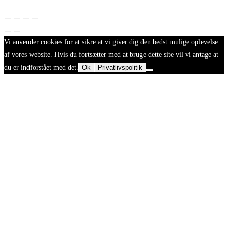
Vi anvender cookies for at sikre at vi giver dig den bedst mulige oplevelse
af vores website. Hvis du fortsætter med at bruge dette site vil vi antage at
du er indforstået med det.
Ok
Privatlivspolitik