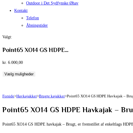
Outdoor i Det Sydfynske Øhav
Kontakt
Telefon
Åbningstider
Valgt:
Point65 XO14 GS HDPE…
kr.
6.000,00
Vælg muligheder
Forside
>
Havkajakker
>
Brugte kajakker
>
Point65 XO14 GS HDPE Havkajak – Bru
Point65 XO14 GS HDPE Havkajak – Br
Point65 XO14 GS HDPE havkajak – Brugt, er fremstillet af enkeltlags HDPE, 