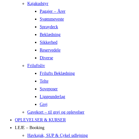
Kajakudstyr
Pagajer – Årer
Svømmeveste
Spraydeck
Beklædning
Sikkerhed
Reservedele
Diverse
Friluftsliv
Frilufts Beklædning
Telte
Soveposer
Liggeunderlag
Grej
Gavekort – til grej og oplevelser
OPLEVELSER & KURSER
LEJE – Booking
Havkajak, SUP & Cykel udlejning