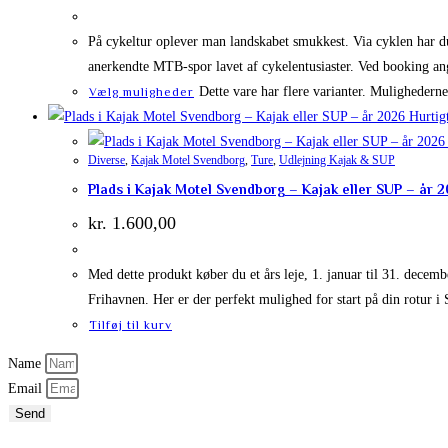
På cykeltur oplever man landskabet smukkest. Via cyklen har d
anerkendte MTB-spor lavet af cykelentusiaster. Ved booking an
Dette vare har flere varianter. Mulighedern
Vælg muligheder
Hurtig
Diverse
,
Kajak Motel Svendborg
,
Ture
,
Udlejning Kajak & SUP
Plads i Kajak Motel Svendborg – Kajak eller SUP – år 
kr.
1.600,00
Med dette produkt køber du et års leje, 1. januar til 31. dece
Frihavnen. Her er der perfekt mulighed for start på din rotur 
Tilføj til kurv
Name
Email
Send