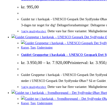
kr.
995,00
Guidet tur i havkajak - UNESCO Geopark Det Sydfynske Øhav Ka
3-dages tur noget for dig! Deltagerforudsætninger: Deltagerne 
Dette vare har flere varianter. Mulighedern
Vælg muligheder
Kurser
,
Ture
,
Undervisning
Guidet Gruppetur i havkajak – UNESCO Geopark Det S
kr.
3.950,00
–
kr.
7.920,00
Prisinterval: kr. 3.950,
Guidet Gruppetur i havkajak - UNESCO Geopark Det Sydfynske Øh
steder i UNESCO Geopark Det Sydfynske Øhav? Så er Guidet
Dette vare har flere varianter. Mulighedern
Vælg muligheder
Hurt
Kurser
,
Ture
,
Undervisning