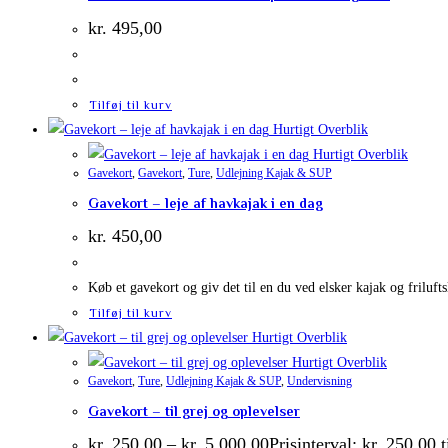
kr.
495,00
Tilføj til kurv
Hurtigt Overblik
Hurtigt Overblik
Gavekort
,
Gavekort
,
Ture
,
Udlejning Kajak & SUP
Gavekort – leje af havkajak i en dag
kr.
450,00
Køb et gavekort og giv det til en du ved elsker kajak og friluft
Tilføj til kurv
Hurtigt Overblik
Hurtigt Overblik
Gavekort
,
Ture
,
Udlejning Kajak & SUP
,
Undervisning
Gavekort – til grej og oplevelser
kr.
250,00
–
kr.
5.000,00
Prisinterval: kr. 250,00 t