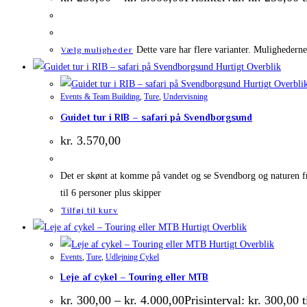
Dette vare har flere varianter. Mulighedern
Vælg muligheder
Hurtigt Overblik
Hurtigt Overbli
Events & Team Building
,
Ture
,
Undervisning
Guidet tur i RIB – safari på Svendborgsund
kr.
3.570,00
Det er skønt at komme på vandet og se Svendborg og naturen f
til 6 personer plus skipper
Tilføj til kurv
Hurtigt Overblik
Hurtigt Overblik
Events
,
Ture
,
Udlejning Cykel
Leje af cykel – Touring eller MTB
kr.
300,00
–
kr.
4.000,00
Prisinterval: kr. 300,00 t