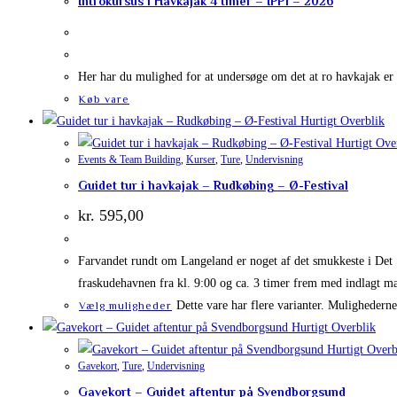
Introkursus i Havkajak 4 timer – IPP1 – 2026
Her har du mulighed for at undersøge om det at ro havkajak er n
Køb vare
Hurtigt Overblik
Hurtigt Ove
Events & Team Building
,
Kurser
,
Ture
,
Undervisning
Guidet tur i havkajak – Rudkøbing – Ø-Festival
kr.
595,00
Farvandet rundt om Langeland er noget af det smukkeste i Det 
fraskudehavnen fra kl. 9:00 og ca. 3 timer frem med indlagt m
Dette vare har flere varianter. Mulighedern
Vælg muligheder
Hurtigt Overblik
Hurtigt Overb
Gavekort
,
Ture
,
Undervisning
Gavekort – Guidet aftentur på Svendborgsund