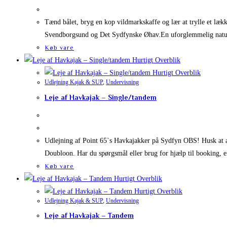
Tænd bålet, bryg en kop vildmarkskaffe og lær at trylle et læk
Svendborgsund og Det Sydfynske Øhav.En uforglemmelig natur
Køb vare
Hurtigt Overblik
Hurtigt Overblik
Udlejning Kajak & SUP
,
Undervisning
Leje af Havkajak – Single/tandem
Udlejning af Point 65`s Havkajakker på Sydfyn OBS! Husk at an
Doubloon. Har du spørgsmål eller brug for hjælp til booking, 
Køb vare
Hurtigt Overblik
Hurtigt Overblik
Udlejning Kajak & SUP
,
Undervisning
Leje af Havkajak – Tandem