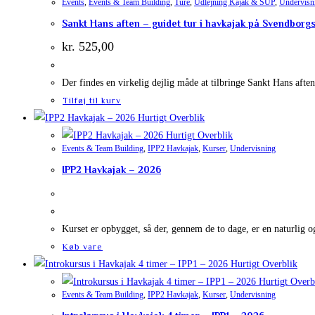
Events
,
Events & Team Building
,
Ture
,
Udlejning Kajak & SUP
,
Undervisn
Sankt Hans aften – guidet tur i havkajak på Svendborg
kr.
525,00
Der findes en virkelig dejlig måde at tilbringe Sankt Hans afte
Tilføj til kurv
Hurtigt Overblik
Hurtigt Overblik
Events & Team Building
,
IPP2 Havkajak
,
Kurser
,
Undervisning
IPP2 Havkajak – 2026
Kurset er opbygget, så der, gennem de to dage, er en naturlig o
Køb vare
Hurtigt Overblik
Hurtigt Overb
Events & Team Building
,
IPP2 Havkajak
,
Kurser
,
Undervisning