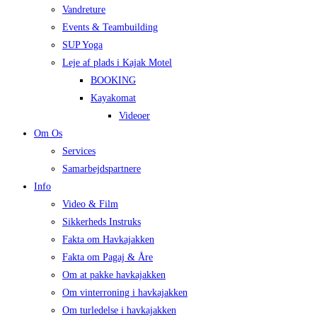
Vandreture
Events & Teambuilding
SUP Yoga
Leje af plads i Kajak Motel
BOOKING
Kayakomat
Videoer
Om Os
Services
Samarbejdspartnere
Info
Video & Film
Sikkerheds Instruks
Fakta om Havkajakken
Fakta om Pagaj & Åre
Om at pakke havkajakken
Om vinterroning i havkajakken
Om turledelse i havkajakken