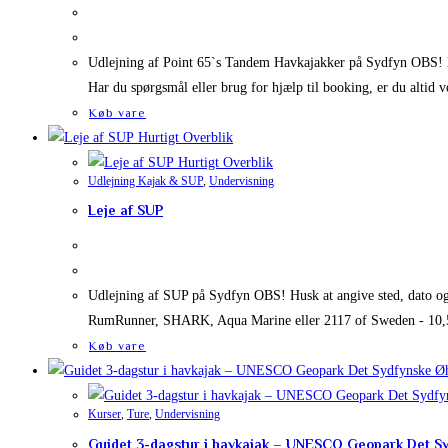
Udlejning af Point 65`s Tandem Havkajakker på Sydfyn OBS! Hu
Har du spørgsmål eller brug for hjælp til booking, er du altid
Køb vare
Hurtigt Overblik
Hurtigt Overblik
Udlejning Kajak & SUP
,
Undervisning
Leje af SUP
Udlejning af SUP på Sydfyn OBS! Husk at angive sted, dato og 
RumRunner, SHARK, Aqua Marine eller 2117 of Sweden - 10,5 f
Køb vare
Kurser
,
Ture
,
Undervisning
Guidet 3-dagstur i havkajak – UNESCO Geopark Det S