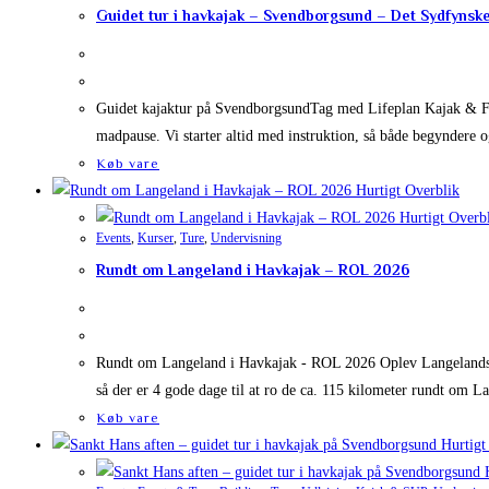
Guidet tur i havkajak – Svendborgsund – Det Sydfynsk
Guidet kajaktur på SvendborgsundTag med Lifeplan Kajak & Fril
madpause. Vi starter altid med instruktion, så både begyndere
Køb vare
Hurtigt Overblik
Hurtigt Overb
Events
,
Kurser
,
Ture
,
Undervisning
Rundt om Langeland i Havkajak – ROL 2026
Rundt om Langeland i Havkajak - ROL 2026 Oplev Langelands s
så der er 4 gode dage til at ro de ca. 115 kilometer rundt om 
Køb vare
Hurtigt
H