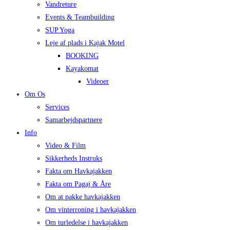
Vandreture
Events & Teambuilding
SUP Yoga
Leje af plads i Kajak Motel
BOOKING
Kayakomat
Videoer
Om Os
Services
Samarbejdspartnere
Info
Video & Film
Sikkerheds Instruks
Fakta om Havkajakken
Fakta om Pagaj & Åre
Om at pakke havkajakken
Om vinterroning i havkajakken
Om turledelse i havkajakken