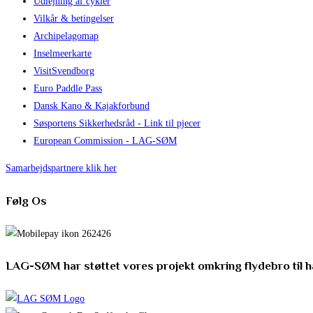
Udlejning af cykler
Vilkår & betingelser
Archipelagomap
Inselmeerkarte
VisitSvendborg
Euro Paddle Pass
Dansk Kano & Kajakforbund
Søsportens Sikkerhedsråd - Link til pjecer
European Commission - LAG-SØM
Samarbejdspartnere klik her
Følg Os
LAG-SØM har støttet vores projekt omkring flydebro til 