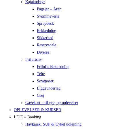
Kajakudstyr
Pagajer – Årer
Svømmeveste
Spraydeck
Beklædning
Sikkerhed
Reservedele
Diverse
Friluftsliv
Frilufts Beklædning
Telte
Soveposer
Liggeunderlag
Grej
Gavekort – til grej og oplevelser
OPLEVELSER & KURSER
LEJE – Booking
Havkajak, SUP & Cykel udlejning