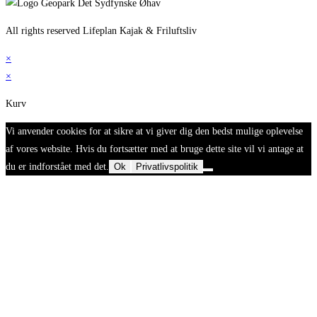
All rights reserved Lifeplan Kajak & Friluftsliv
×
×
Kurv
Vi anvender cookies for at sikre at vi giver dig den bedst mulige oplevelse
af vores website. Hvis du fortsætter med at bruge dette site vil vi antage at
du er indforstået med det.
Ok
Privatlivspolitik