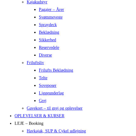
Kajakudstyr
Pagajer – Årer
Svømmeveste
Spraydeck
Beklædning
Sikkerhed
Reservedele
Diverse
Friluftsliv
Frilufts Beklædning
Telte
Soveposer
Liggeunderlag
Grej
Gavekort – til grej og oplevelser
OPLEVELSER & KURSER
LEJE – Booking
Havkajak, SUP & Cykel udlejning