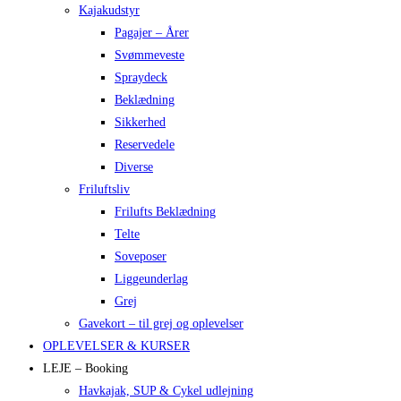
Kajakudstyr
Pagajer – Årer
Svømmeveste
Spraydeck
Beklædning
Sikkerhed
Reservedele
Diverse
Friluftsliv
Frilufts Beklædning
Telte
Soveposer
Liggeunderlag
Grej
Gavekort – til grej og oplevelser
OPLEVELSER & KURSER
LEJE – Booking
Havkajak, SUP & Cykel udlejning