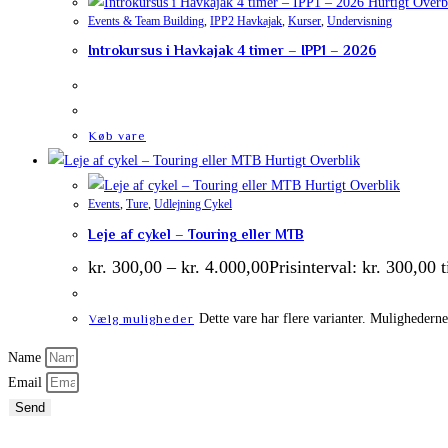
Hurtigt Overb
Events & Team Building
,
IPP2 Havkajak
,
Kurser
,
Undervisning
Introkursus i Havkajak 4 timer – IPP1 – 2026
Køb vare
Hurtigt Overblik
Hurtigt Overblik
Events
,
Ture
,
Udlejning Cykel
Leje af cykel – Touring eller MTB
kr.
300,00
–
kr.
4.000,00
Prisinterval: kr. 300,00 t
Dette vare har flere varianter. Mulighedern
Vælg muligheder
Name
Email
Send