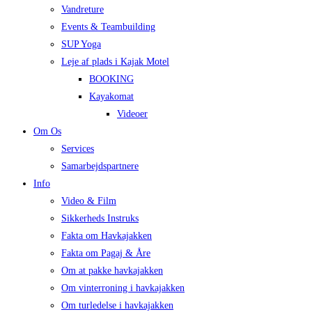
Vandreture
Events & Teambuilding
SUP Yoga
Leje af plads i Kajak Motel
BOOKING
Kayakomat
Videoer
Om Os
Services
Samarbejdspartnere
Info
Video & Film
Sikkerheds Instruks
Fakta om Havkajakken
Fakta om Pagaj & Åre
Om at pakke havkajakken
Om vinterroning i havkajakken
Om turledelse i havkajakken