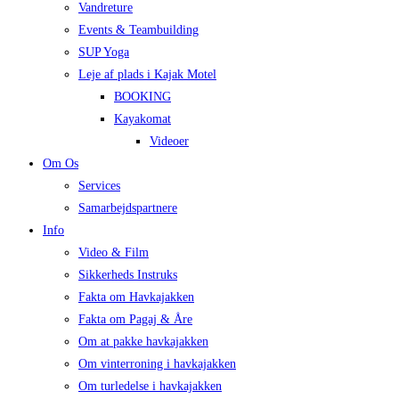
Vandreture
Events & Teambuilding
SUP Yoga
Leje af plads i Kajak Motel
BOOKING
Kayakomat
Videoer
Om Os
Services
Samarbejdspartnere
Info
Video & Film
Sikkerheds Instruks
Fakta om Havkajakken
Fakta om Pagaj & Åre
Om at pakke havkajakken
Om vinterroning i havkajakken
Om turledelse i havkajakken