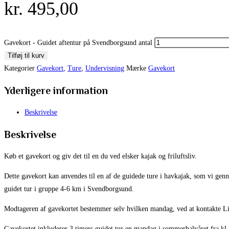
kr.
495,00
Gavekort - Guidet aftentur på Svendborgsund antal
Tilføj til kurv
Kategorier
Gavekort
,
Ture
,
Undervisning
Mærke
Gavekort
Yderligere information
Beskrivelse
Beskrivelse
Køb et gavekort og giv det til en du ved elsker kajak og friluftsliv.
Dette gavekort kan anvendes til en af de guidede ture i havkajak, som vi gen
guidet tur i gruppe 4-6 km i Svendborgsund.
Modtageren af gavekortet bestemmer selv hvilken mandag, ved at kontakte L
Gavekortet inkluderer 3 timers guidet tur en mandag i sommerhalvåret fra kl