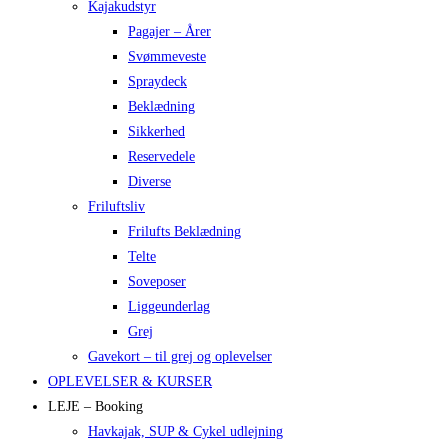
Kajakudstyr
Pagajer – Årer
Svømmeveste
Spraydeck
Beklædning
Sikkerhed
Reservedele
Diverse
Friluftsliv
Frilufts Beklædning
Telte
Soveposer
Liggeunderlag
Grej
Gavekort – til grej og oplevelser
OPLEVELSER & KURSER
LEJE – Booking
Havkajak, SUP & Cykel udlejning