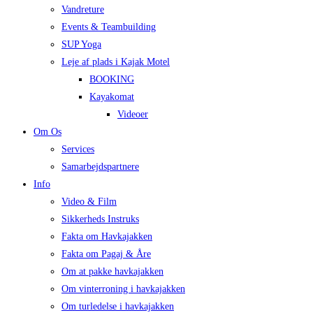
Vandreture
Events & Teambuilding
SUP Yoga
Leje af plads i Kajak Motel
BOOKING
Kayakomat
Videoer
Om Os
Services
Samarbejdspartnere
Info
Video & Film
Sikkerheds Instruks
Fakta om Havkajakken
Fakta om Pagaj & Åre
Om at pakke havkajakken
Om vinterroning i havkajakken
Om turledelse i havkajakken