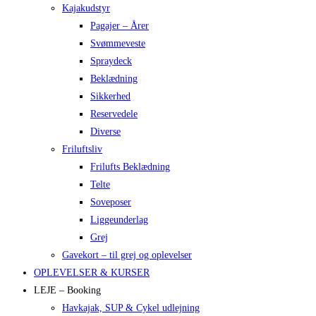
Kajakudstyr
Pagajer – Årer
Svømmeveste
Spraydeck
Beklædning
Sikkerhed
Reservedele
Diverse
Friluftsliv
Frilufts Beklædning
Telte
Soveposer
Liggeunderlag
Grej
Gavekort – til grej og oplevelser
OPLEVELSER & KURSER
LEJE – Booking
Havkajak, SUP & Cykel udlejning