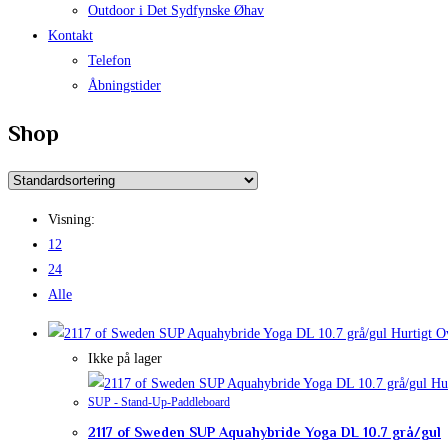
Outdoor i Det Sydfynske Øhav
Kontakt
Telefon
Åbningstider
Shop
Visning:
12
24
Alle
Hurtigt O
Ikke på lager
Hur
SUP - Stand-Up-Paddleboard
2117 of Sweden SUP Aquahybride Yoga DL 10.7 grå/gul