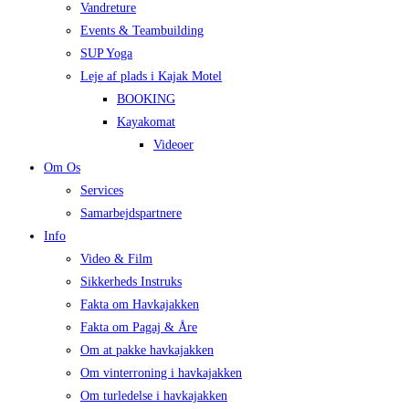
Vandreture
Events & Teambuilding
SUP Yoga
Leje af plads i Kajak Motel
BOOKING
Kayakomat
Videoer
Om Os
Services
Samarbejdspartnere
Info
Video & Film
Sikkerheds Instruks
Fakta om Havkajakken
Fakta om Pagaj & Åre
Om at pakke havkajakken
Om vinterroning i havkajakken
Om turledelse i havkajakken