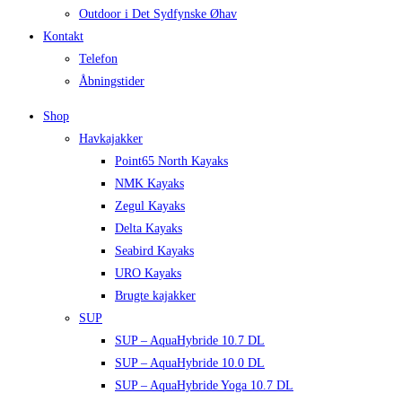
Outdoor i Det Sydfynske Øhav
Kontakt
Telefon
Åbningstider
Shop
Havkajakker
Point65 North Kayaks
NMK Kayaks
Zegul Kayaks
Delta Kayaks
Seabird Kayaks
URO Kayaks
Brugte kajakker
SUP
SUP – AquaHybride 10.7 DL
SUP – AquaHybride 10.0 DL
SUP – AquaHybride Yoga 10.7 DL