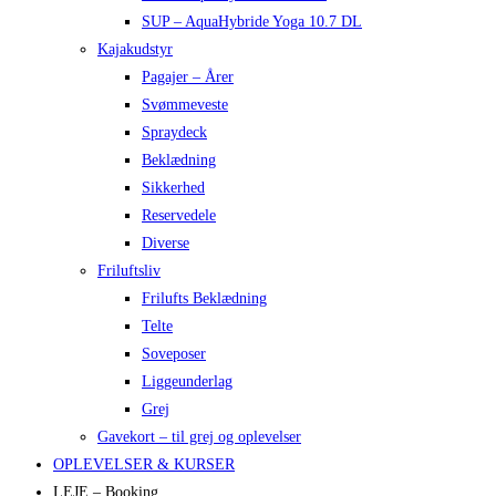
SUP – AquaHybride Yoga 10.7 DL
Kajakudstyr
Pagajer – Årer
Svømmeveste
Spraydeck
Beklædning
Sikkerhed
Reservedele
Diverse
Friluftsliv
Frilufts Beklædning
Telte
Soveposer
Liggeunderlag
Grej
Gavekort – til grej og oplevelser
OPLEVELSER & KURSER
LEJE – Booking