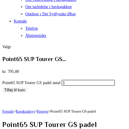
Om turledelse i havkajakken
Outdoor i Det Sydfynske Øhav
Kontakt
Telefon
Åbningstider
Valgt:
Point65 SUP Tourer GS…
kr.
795,00
Point65 SUP Tourer GS padel antal
Tilføj til kurv
Forside
>
Kajakudstyr
>
Pagajer
>
Point65 SUP Tourer GS padel
Point65 SUP Tourer GS padel