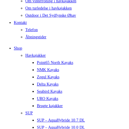
Om vinterroning i havkajakken
Om turledelse i havkajakken
Outdoor i Det Sydfynske Øhav
Kontakt
Telefon
Åbningstider
Shop
Havkajakker
Point65 North Kayaks
NMK Kayaks
Zegul Kayaks
Delta Kayaks
Seabird Kayaks
URO Kayaks
Brugte kajakker
SUP
SUP – AquaHybride 10.7 DL
SUP – AquaHybride 10.0 DL