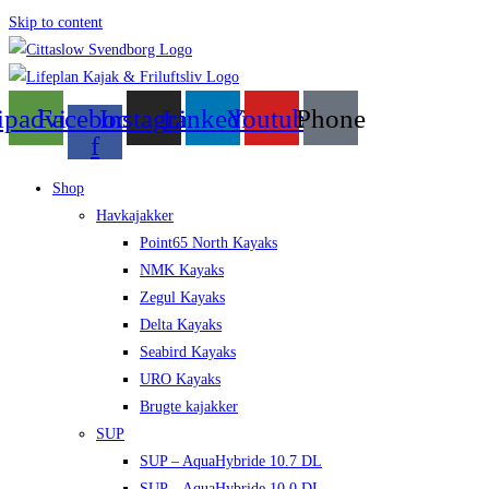
Skip to content
ipadvisor
Facebook-
Instagram
Linkedin
Youtube
Phone
f
Shop
Havkajakker
Point65 North Kayaks
NMK Kayaks
Zegul Kayaks
Delta Kayaks
Seabird Kayaks
URO Kayaks
Brugte kajakker
SUP
SUP – AquaHybride 10.7 DL
SUP – AquaHybride 10.0 DL