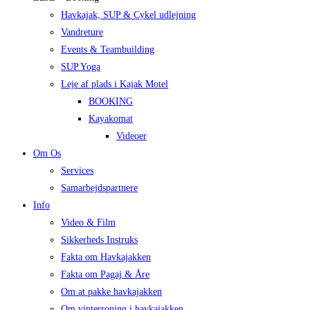
Havkajak, SUP & Cykel udlejning
Vandreture
Events & Teambuilding
SUP Yoga
Leje af plads i Kajak Motel
BOOKING
Kayakomat
Videoer
Om Os
Services
Samarbejdspartnere
Info
Video & Film
Sikkerheds Instruks
Fakta om Havkajakken
Fakta om Pagaj & Åre
Om at pakke havkajakken
Om vinterroning i havkajakken