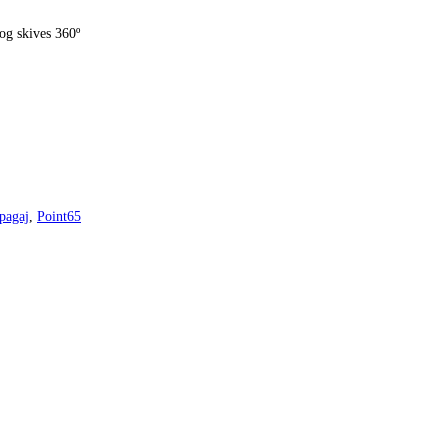
og skives 360º
pagaj
,
Point65