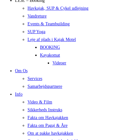
LEJE – Booking
Havkajak, SUP & Cykel udlejning
Vandreture
Events & Teambuilding
SUP Yoga
Leje af plads i Kajak Motel
BOOKING
Kayakomat
Videoer
Om Os
Services
Samarbejdspartnere
Info
Video & Film
Sikkerheds Instruks
Fakta om Havkajakken
Fakta om Pagaj & Åre
Om at pakke havkajakken