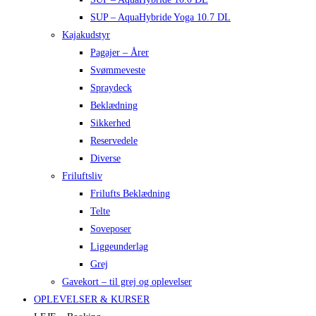
SUP – AquaHybride Yoga 10.7 DL
Kajakudstyr
Pagajer – Årer
Svømmeveste
Spraydeck
Beklædning
Sikkerhed
Reservedele
Diverse
Friluftsliv
Frilufts Beklædning
Telte
Soveposer
Liggeunderlag
Grej
Gavekort – til grej og oplevelser
OPLEVELSER & KURSER