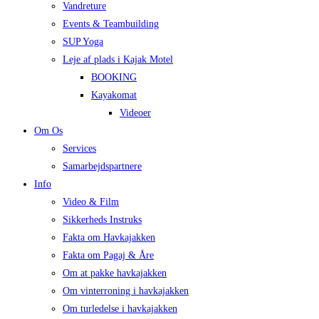
Vandreture
Events & Teambuilding
SUP Yoga
Leje af plads i Kajak Motel
BOOKING
Kayakomat
Videoer
Om Os
Services
Samarbejdspartnere
Info
Video & Film
Sikkerheds Instruks
Fakta om Havkajakken
Fakta om Pagaj & Åre
Om at pakke havkajakken
Om vinterroning i havkajakken
Om turledelse i havkajakken