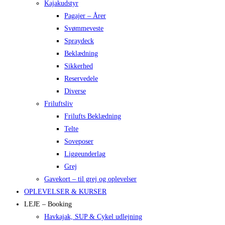
Kajakudstyr
Pagajer – Årer
Svømmeveste
Spraydeck
Beklædning
Sikkerhed
Reservedele
Diverse
Friluftsliv
Frilufts Beklædning
Telte
Soveposer
Liggeunderlag
Grej
Gavekort – til grej og oplevelser
OPLEVELSER & KURSER
LEJE – Booking
Havkajak, SUP & Cykel udlejning