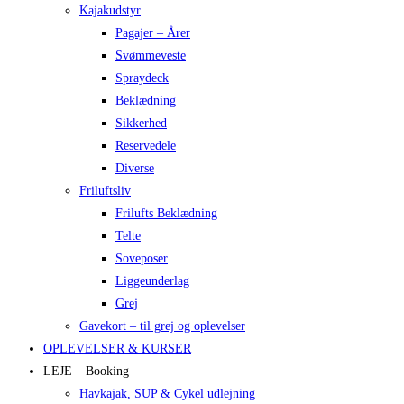
Kajakudstyr
Pagajer – Årer
Svømmeveste
Spraydeck
Beklædning
Sikkerhed
Reservedele
Diverse
Friluftsliv
Frilufts Beklædning
Telte
Soveposer
Liggeunderlag
Grej
Gavekort – til grej og oplevelser
OPLEVELSER & KURSER
LEJE – Booking
Havkajak, SUP & Cykel udlejning