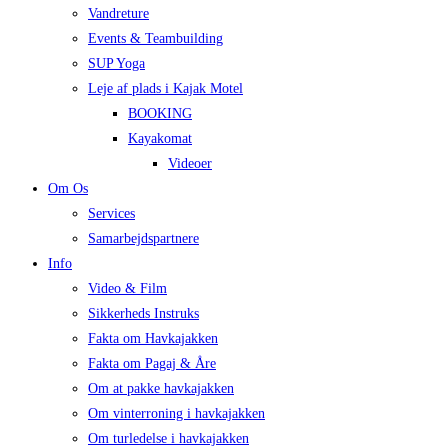
Vandreture
Events & Teambuilding
SUP Yoga
Leje af plads i Kajak Motel
BOOKING
Kayakomat
Videoer
Om Os
Services
Samarbejdspartnere
Info
Video & Film
Sikkerheds Instruks
Fakta om Havkajakken
Fakta om Pagaj & Åre
Om at pakke havkajakken
Om vinterroning i havkajakken
Om turledelse i havkajakken