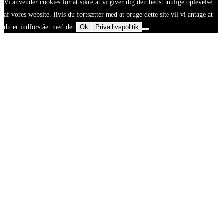
Vi anvender cookies for at sikre at vi giver dig den bedst mulige oplevelse
af vores website. Hvis du fortsætter med at bruge dette site vil vi antage at
du er indforstået med det.
Ok
Privatlivspolitik