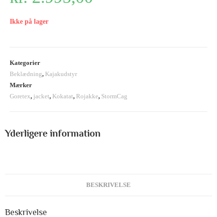
Ikke på lager
Kategorier
Beklædning
,
Kajakudstyr
Mærker
Goretex
,
jacket
,
Kokatat
,
Rojakke
,
StormCag
Yderligere information
BESKRIVELSE
Beskrivelse