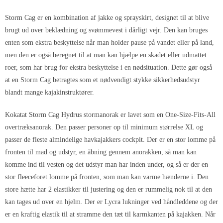
Storm Cag er en kombination af jakke og sprayskirt, designet til at blive
brugt ud over beklædning og svømmevest i dårligt vejr. Den kan bruges
enten som ekstra beskyttelse når man holder pause på vandet eller på land,
men den er også beregnet til at man kan hjælpe en skadet eller udmattet
roer, som har brug for ekstra beskyttelse i en nødsituation. Dette gør også
at en Storm Cag betragtes som et nødvendigt stykke sikkerhedsudstyr
blandt mange kajakinstruktører.
Kokatat Storm Cag Hydrus stormanorak er lavet som en One-Size-Fits-All
overtræksanorak. Den passer personer op til minimum størrelse XL og
passer de fleste almindelige havkajakkers cockpit. Der er en stor lomme på
fronten til mad og udstyr, en åbning gennem anorakken, så man kan
komme ind til vesten og det udstyr man har inden under, og så er der en
stor fleeceforet lomme på fronten, som man kan varme hænderne i. Den
store hætte har 2 elastikker til justering og den er rummelig nok til at den
kan tages ud over en hjelm. Der er Lycra lukninger ved håndleddene og der
er en kraftig elastik til at stramme den tæt til karmkanten på kajakken. Når