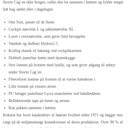
Storm Cag’en ikke bruges, rulles den let sammen i hætten og fylder meget
lidt bag sædet eller i dagslugen.
One Size, passer til de fleste.
Cockpit størrelse L og jakkestørrelse XL.
Lavet i overstørrelse, som giver fuld bevægelse.
Vandtæt og åndbart Hydrus2.5.
Kraftig elastik til lukning ved cockpitkarmen.
Dobbelt justerbar hætte med skumskygge.
Stor lomme på fronten med lynlås, og som giver adgang til udstyr
under Storm Cag’en.
Fleeceforet lomme på fronten til at varme hænderne i.
Lille lomme på venstre ærme.
PU belagte justerbare Lycra manchetter ved håndleddene.
Reflekterende tape på hætte og ærmer.
Kan pakkes sammen i hætten.
Kokatat har lavet kajakudstyr af højeste kvalitet siden 1971 og lægger stor
vægt på de miljømæssige konsekvenser af deres produktion. Over 90 % af