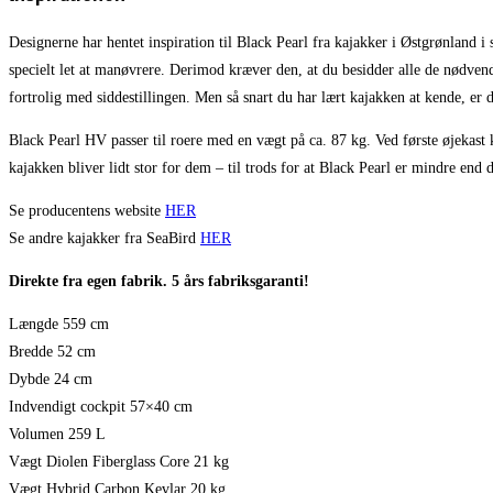
Designerne har hentet inspiration til Black Pearl fra kajakker i Østgrønland i 
specielt let at manøvrere. Derimod kræver den, at du besidder alle de nødvendi
fortrolig med siddestillingen. Men så snart du har lært kajakken at kende, er
Black Pearl HV passer til roere med en vægt på ca. 87 kg. Ved første øjekast ka
kajakken bliver lidt stor for dem – til trods for at Black Pearl er mindre end
Se producentens website
HER
Se andre kajakker fra SeaBird
HER
Direkte fra egen fabrik. 5 års fabriksgaranti!
Længde 559 cm
Bredde 52 cm
Dybde 24 cm
Indvendigt cockpit 57×40 cm
Volumen 259 L
Vægt Diolen Fiberglass Core 21 kg
Vægt Hybrid Carbon Kevlar 20 kg