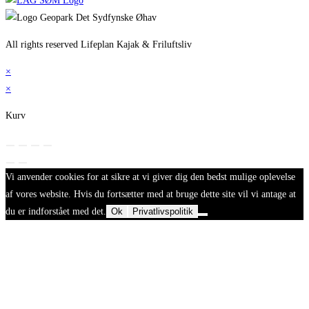
All rights reserved Lifeplan Kajak & Friluftsliv
×
×
Kurv
Vi anvender cookies for at sikre at vi giver dig den bedst mulige oplevelse
af vores website. Hvis du fortsætter med at bruge dette site vil vi antage at
du er indforstået med det.
Ok
Privatlivspolitik