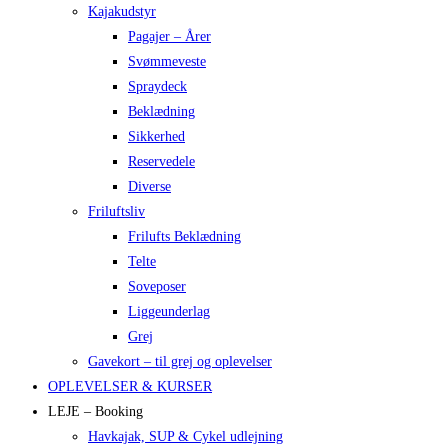
Kajakudstyr
Pagajer – Årer
Svømmeveste
Spraydeck
Beklædning
Sikkerhed
Reservedele
Diverse
Friluftsliv
Frilufts Beklædning
Telte
Soveposer
Liggeunderlag
Grej
Gavekort – til grej og oplevelser
OPLEVELSER & KURSER
LEJE – Booking
Havkajak, SUP & Cykel udlejning