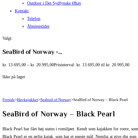
Outdoor i Det Sydfynske Øhav
Kontakt
Telefon
Åbningstider
Valgt:
SeaBird of Norway -…
kr.
13.695,00
–
kr.
20.995,00
Prisinterval: kr. 13.695,00 til kr. 20.995,00
Ikke på lager
Forside
>
Havkajakker
>
Seabird of Norway
>
SeaBird of Norway – Black Pearl
SeaBird of Norway – Black Pearl
Black Pearl har fået høj status i romiljøet. Kendt som kajakken for roere, so
Black Pearl er en ærlig kajak, som har et eneste mål: Nemlig at give dig som