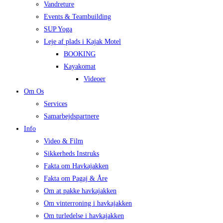
Vandreture
Events & Teambuilding
SUP Yoga
Leje af plads i Kajak Motel
BOOKING
Kayakomat
Videoer
Om Os
Services
Samarbejdspartnere
Info
Video & Film
Sikkerheds Instruks
Fakta om Havkajakken
Fakta om Pagaj & Åre
Om at pakke havkajakken
Om vinterroning i havkajakken
Om turledelse i havkajakken