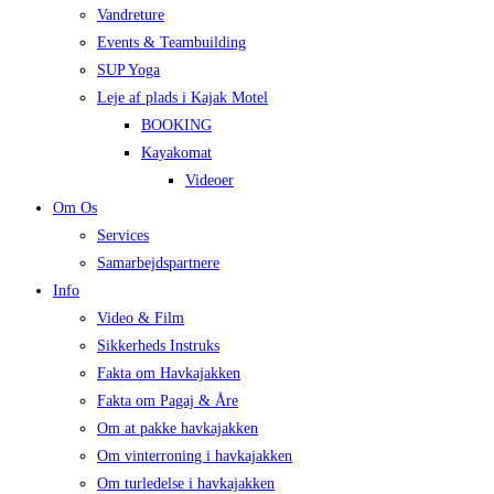
Vandreture
Events & Teambuilding
SUP Yoga
Leje af plads i Kajak Motel
BOOKING
Kayakomat
Videoer
Om Os
Services
Samarbejdspartnere
Info
Video & Film
Sikkerheds Instruks
Fakta om Havkajakken
Fakta om Pagaj & Åre
Om at pakke havkajakken
Om vinterroning i havkajakken
Om turledelse i havkajakken