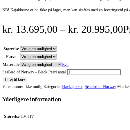
NB! Kajakkerne er pt. ikke på lager, men kan skaffes med en leveringstid på 
kr.
13.695,00
–
kr.
20.995,00
P
Størrelse
Farve
Materiale
Ryd
SeaBird of Norway - Black Pearl antal
Tilføj til kurv
Varenummer
Ikke mulig
Kategorier
Havkajakker
,
Seabird of Norway
Mærker
Yderligere information
Størrelse
LV, HV