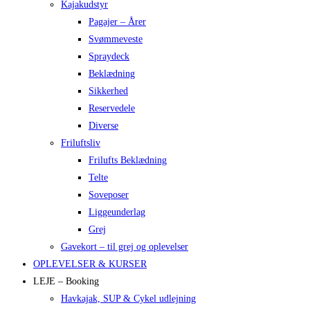
Kajakudstyr
Pagajer – Årer
Svømmeveste
Spraydeck
Beklædning
Sikkerhed
Reservedele
Diverse
Friluftsliv
Frilufts Beklædning
Telte
Soveposer
Liggeunderlag
Grej
Gavekort – til grej og oplevelser
OPLEVELSER & KURSER
LEJE – Booking
Havkajak, SUP & Cykel udlejning