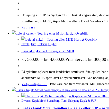
Udlejning af SUP på Sydfyn OBS! Husk at angive sted, dato og 
RumRunner, SHARK, Aqua Marine eller 2117 of Sweden - 10,5 f
Køb vare
Hurtigt Overblik
Hurtigt Overblik
Events
,
Ture
,
Udlejning Cykel
Leje af cykel – Touring eller MTB
kr.
300,00
–
kr.
4.000,00
Prisinterval: kr. 300,00 t
På cykeltur oplever man landskabet smukkest. Via cyklen har d
anerkendte MTB-spor lavet af cykelentusiaster. Ved booking an
Dette vare har flere varianter. Mulighedern
Vælg muligheder
Hurtig
Diverse
,
Kajak Motel Svendborg
,
Ture
,
Udlejning Kajak & SUP
Plads i Kajak Motel Svendborg – Kajak eller SUP – år 