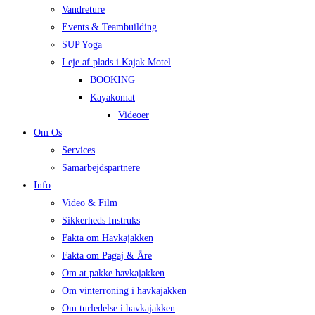
Vandreture
Events & Teambuilding
SUP Yoga
Leje af plads i Kajak Motel
BOOKING
Kayakomat
Videoer
Om Os
Services
Samarbejdspartnere
Info
Video & Film
Sikkerheds Instruks
Fakta om Havkajakken
Fakta om Pagaj & Åre
Om at pakke havkajakken
Om vinterroning i havkajakken
Om turledelse i havkajakken