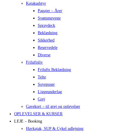
Kajakudstyr
Pagajer – Årer
Svømmeveste
Spraydeck
Beklædning
Sikkerhed
Reservedele
Diverse
Friluftsliv
Frilufts Beklædning
Telte
Soveposer
Liggeunderlag
Grej
Gavekort – til grej og oplevelser
OPLEVELSER & KURSER
LEJE – Booking
Havkajak, SUP & Cykel udlejning