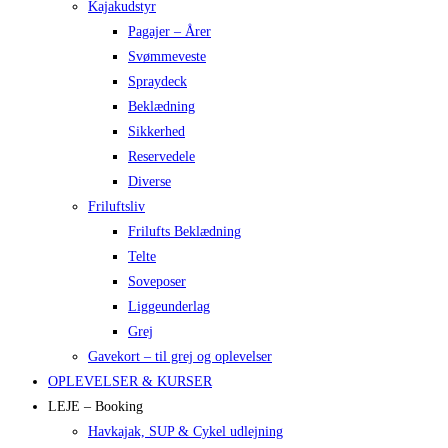
Kajakudstyr
Pagajer – Årer
Svømmeveste
Spraydeck
Beklædning
Sikkerhed
Reservedele
Diverse
Friluftsliv
Frilufts Beklædning
Telte
Soveposer
Liggeunderlag
Grej
Gavekort – til grej og oplevelser
OPLEVELSER & KURSER
LEJE – Booking
Havkajak, SUP & Cykel udlejning