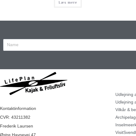
Læs mere
Udlejning 
Udlejning a
Kontaktinformation
Vilkår & be
Archipela
CVR: 43211382
Inselmeerk
Frederik Laursen
VisitSvend
Østre Havnevej 47