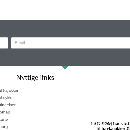
Nyttige links
af kajakker
f cykler
tingelser
gomap
arte
LAG-SØM har støtt
borg
til havkajakker 