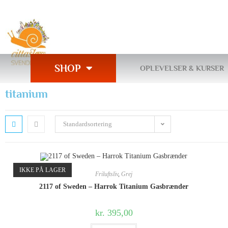
SHOP
OPLEVELSER & KURSER
titanium
Standardsortering
IKKE PÅ LAGER
Friluftsliv
,
Grej
2117 of Sweden – Harrok Titanium Gasbrænder
kr.
395,00