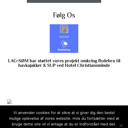
Følg Os
LAG-SØM har støttet vores projekt omkring flydebro til
havkajakker & SUP ved Hotel Christiansminde
Vi anvender cookies for at sikre at vi giver dig den bedst
mulige oplevelse af vores website. Hvis du fortsætter med at
bruge dette site vil vi antage at du er indforstået med det.