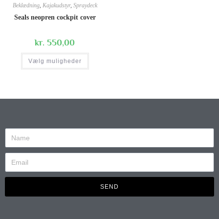
Beklædning
,
Kajakudstyr
,
Spraydeck
Seals neopren cockpit cover
kr.
550,00
Vælg muligheder
SEND