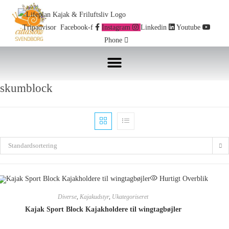
Skip
to
Tripadvisor
Facebook-f
Instagram
Linkedin
Youtube
content
Phone
skumblock
Standardsortering
Hurtigt Overblik
Diverse
,
Kajakudstyr
,
Ukategoriseret
Kajak Sport Block Kajakholdere til wingtagbøjler