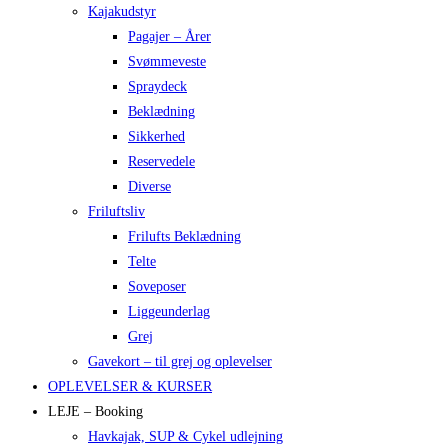
Kajakudstyr
Pagajer – Årer
Svømmeveste
Spraydeck
Beklædning
Sikkerhed
Reservedele
Diverse
Friluftsliv
Frilufts Beklædning
Telte
Soveposer
Liggeunderlag
Grej
Gavekort – til grej og oplevelser
OPLEVELSER & KURSER
LEJE – Booking
Havkajak, SUP & Cykel udlejning