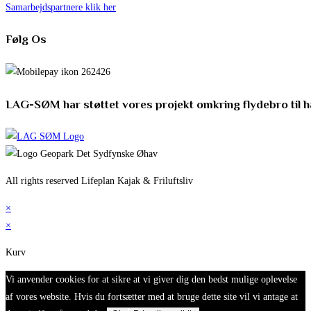
Samarbejdspartnere klik her
Følg Os
LAG-SØM har støttet vores projekt omkring flydebro til 
All rights reserved Lifeplan Kajak & Friluftsliv
×
×
Kurv
Vi anvender cookies for at sikre at vi giver dig den bedst mulige oplevelse
af vores website. Hvis du fortsætter med at bruge dette site vil vi antage at