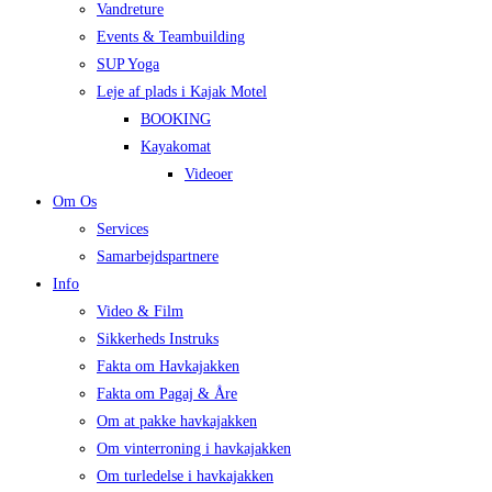
Vandreture
Events & Teambuilding
SUP Yoga
Leje af plads i Kajak Motel
BOOKING
Kayakomat
Videoer
Om Os
Services
Samarbejdspartnere
Info
Video & Film
Sikkerheds Instruks
Fakta om Havkajakken
Fakta om Pagaj & Åre
Om at pakke havkajakken
Om vinterroning i havkajakken
Om turledelse i havkajakken