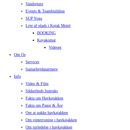
Vandreture
Events & Teambuilding
SUP Yoga
Leje af plads i Kajak Motel
BOOKING
Kayakomat
Videoer
Om Os
Services
Samarbejdspartnere
Info
Video & Film
Sikkerheds Instruks
Fakta om Havkajakken
Fakta om Pagaj & Åre
Om at pakke havkajakken
Om vinterroning i havkajakken
Om turledelse i havkajakken