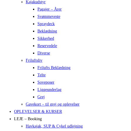
Kajakudstyr
Pagajer – Årer
Svømmeveste
Spraydeck
Beklædning
Sikkerhed
Reservedele
Diverse
Friluftsliv
Frilufts Beklædning
Telte
Soveposer
Liggeunderlag
Grej
Gavekort – til grej og oplevelser
OPLEVELSER & KURSER
LEJE – Booking
Havkajak, SUP & Cykel udlejning