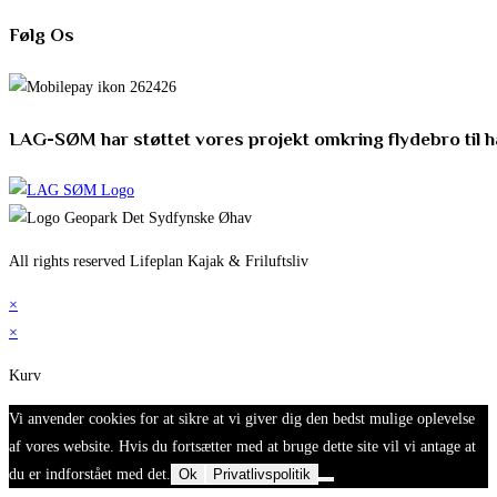
Følg Os
LAG-SØM har støttet vores projekt omkring flydebro til 
All rights reserved Lifeplan Kajak & Friluftsliv
×
×
Kurv
Vi anvender cookies for at sikre at vi giver dig den bedst mulige oplevelse
af vores website. Hvis du fortsætter med at bruge dette site vil vi antage at
du er indforstået med det.
Ok
Privatlivspolitik