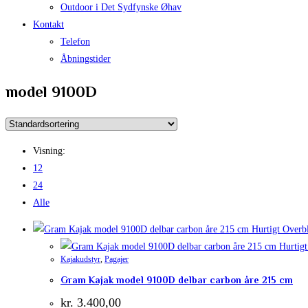
Outdoor i Det Sydfynske Øhav
Kontakt
Telefon
Åbningstider
model 9100D
Visning:
12
24
Alle
Hurtigt Overb
Hurtigt
Kajakudstyr
,
Pagajer
Gram Kajak model 9100D delbar carbon åre 215 cm
kr.
3.400,00