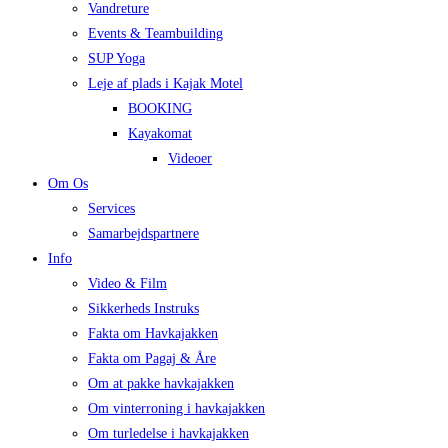
Vandreture
Events & Teambuilding
SUP Yoga
Leje af plads i Kajak Motel
BOOKING
Kayakomat
Videoer
Om Os
Services
Samarbejdspartnere
Info
Video & Film
Sikkerheds Instruks
Fakta om Havkajakken
Fakta om Pagaj & Åre
Om at pakke havkajakken
Om vinterroning i havkajakken
Om turledelse i havkajakken