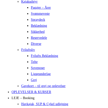
Kajakudstyr
Pagajer – Årer
Svømmeveste
Spraydeck
Beklædning
Sikkerhed
Reservedele
Diverse
Friluftsliv
Frilufts Beklædning
Telte
Soveposer
Liggeunderlag
Grej
Gavekort – til grej og oplevelser
OPLEVELSER & KURSER
LEJE – Booking
Havkajak, SUP & Cykel udlejning