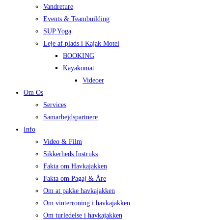
Vandreture
Events & Teambuilding
SUP Yoga
Leje af plads i Kajak Motel
BOOKING
Kayakomat
Videoer
Om Os
Services
Samarbejdspartnere
Info
Video & Film
Sikkerheds Instruks
Fakta om Havkajakken
Fakta om Pagaj & Åre
Om at pakke havkajakken
Om vinterroning i havkajakken
Om turledelse i havkajakken