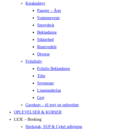
Kajakudstyr
Pagajer – Årer
Svømmeveste
Spraydeck
Beklædning
Sikkerhed
Reservedele
Diverse
Friluftsliv
Frilufts Beklædning
Telte
Soveposer
Liggeunderlag
Grej
Gavekort – til grej og oplevelser
OPLEVELSER & KURSER
LEJE – Booking
Havkajak, SUP & Cykel udlejning