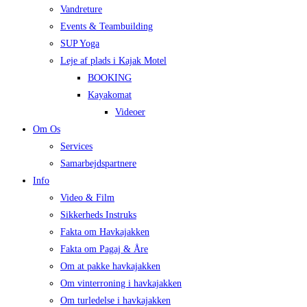
Vandreture
Events & Teambuilding
SUP Yoga
Leje af plads i Kajak Motel
BOOKING
Kayakomat
Videoer
Om Os
Services
Samarbejdspartnere
Info
Video & Film
Sikkerheds Instruks
Fakta om Havkajakken
Fakta om Pagaj & Åre
Om at pakke havkajakken
Om vinterroning i havkajakken
Om turledelse i havkajakken