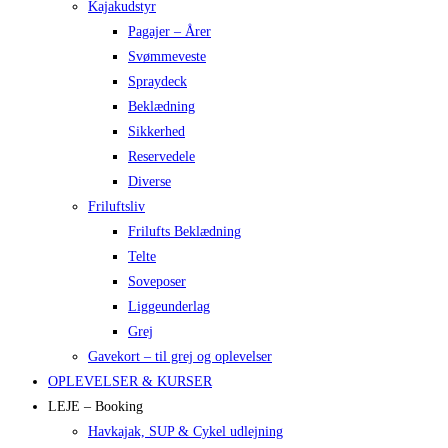
Kajakudstyr
Pagajer – Årer
Svømmeveste
Spraydeck
Beklædning
Sikkerhed
Reservedele
Diverse
Friluftsliv
Frilufts Beklædning
Telte
Soveposer
Liggeunderlag
Grej
Gavekort – til grej og oplevelser
OPLEVELSER & KURSER
LEJE – Booking
Havkajak, SUP & Cykel udlejning