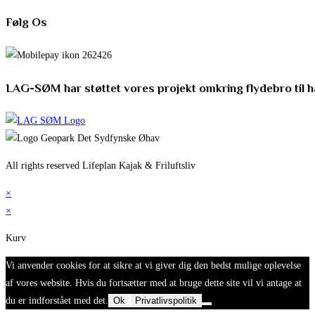
Følg Os
LAG-SØM har støttet vores projekt omkring flydebro til 
All rights reserved Lifeplan Kajak & Friluftsliv
×
×
Kurv
Vi anvender cookies for at sikre at vi giver dig den bedst mulige oplevelse
af vores website. Hvis du fortsætter med at bruge dette site vil vi antage at
du er indforstået med det.
Ok
Privatlivspolitik