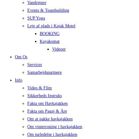
Vandreture
Events & Teambuilding
SUP Yoga
Leje af plads i Kajak Motel
BOOKING
Kayakomat
Videoer
Om Os
Services
Samarbejdspartnere
Info
Video & Film
Sikkerheds Instruks
Fakta om Havkajakken
Fakta om Pagaj & Åre
Om at pakke havkajakken
Om vinterroning i havkajakken
Om turledelse i havkajakken