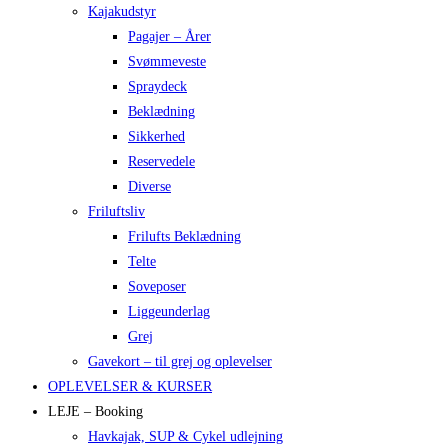
Kajakudstyr
Pagajer – Årer
Svømmeveste
Spraydeck
Beklædning
Sikkerhed
Reservedele
Diverse
Friluftsliv
Frilufts Beklædning
Telte
Soveposer
Liggeunderlag
Grej
Gavekort – til grej og oplevelser
OPLEVELSER & KURSER
LEJE – Booking
Havkajak, SUP & Cykel udlejning