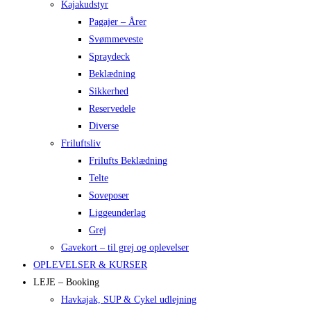
Kajakudstyr
Pagajer – Årer
Svømmeveste
Spraydeck
Beklædning
Sikkerhed
Reservedele
Diverse
Friluftsliv
Frilufts Beklædning
Telte
Soveposer
Liggeunderlag
Grej
Gavekort – til grej og oplevelser
OPLEVELSER & KURSER
LEJE – Booking
Havkajak, SUP & Cykel udlejning