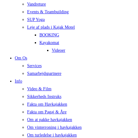
Vandreture
Events & Teambuilding
SUP Yoga
Leje af plads i Kajak Motel
BOOKING
Kayakomat
Videoer
Om Os
Services
Samarbejdspartnere
Info
Video & Film
Sikkerheds Instruks
Fakta om Havkajakken
Fakta om Pagaj & Åre
Om at pakke havkajakken
Om vinterroning i havkajakken
Om turledelse i havkajakken