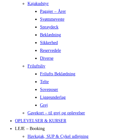
Kajakudstyr
Pagajer – Årer
Svømmeveste
Spraydeck
Beklædning
Sikkerhed
Reservedele
Diverse
Friluftsliv
Frilufts Beklædning
Telte
Soveposer
Liggeunderlag
Grej
Gavekort – til grej og oplevelser
OPLEVELSER & KURSER
LEJE – Booking
Havkajak, SUP & Cykel udlejning