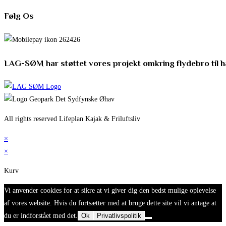
Følg Os
LAG-SØM har støttet vores projekt omkring flydebro til 
All rights reserved Lifeplan Kajak & Friluftsliv
×
×
Kurv
Vi anvender cookies for at sikre at vi giver dig den bedst mulige oplevelse
af vores website. Hvis du fortsætter med at bruge dette site vil vi antage at
du er indforstået med det.
Ok
Privatlivspolitik