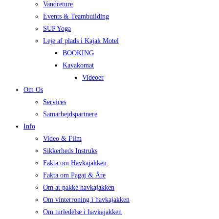
Vandreture
Events & Teambuilding
SUP Yoga
Leje af plads i Kajak Motel
BOOKING
Kayakomat
Videoer
Om Os
Services
Samarbejdspartnere
Info
Video & Film
Sikkerheds Instruks
Fakta om Havkajakken
Fakta om Pagaj & Åre
Om at pakke havkajakken
Om vinterroning i havkajakken
Om turledelse i havkajakken