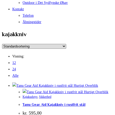
Outdoor i Det Sydfynske Øhav
Kontakt
Telefon
Åbningstider
kajakkniv
Visning:
12
24
Alle
Hurtigt Overblik
Hurtigt Overblik
Kajakudstyr
,
Sikkerhed
Tanu Gear Aid Kajakkniv i rustfrit stål
kr.
595,00