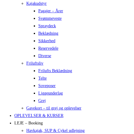
Kajakudstyr
Pagajer – Årer
Svømmeveste
Spraydeck
Beklædning
Sikkerhed
Reservedele
Diverse
Friluftsliv
Frilufts Beklædning
Telte
Soveposer
Liggeunderlag
Grej
Gavekort – til grej og oplevelser
OPLEVELSER & KURSER
LEJE – Booking
Havkajak, SUP & Cykel udlejning