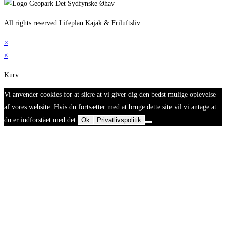
All rights reserved Lifeplan Kajak & Friluftsliv
×
×
Kurv
Vi anvender cookies for at sikre at vi giver dig den bedst mulige oplevelse
af vores website. Hvis du fortsætter med at bruge dette site vil vi antage at
du er indforstået med det.
Ok
Privatlivspolitik