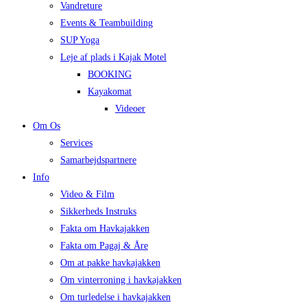
Vandreture
Events & Teambuilding
SUP Yoga
Leje af plads i Kajak Motel
BOOKING
Kayakomat
Videoer
Om Os
Services
Samarbejdspartnere
Info
Video & Film
Sikkerheds Instruks
Fakta om Havkajakken
Fakta om Pagaj & Åre
Om at pakke havkajakken
Om vinterroning i havkajakken
Om turledelse i havkajakken