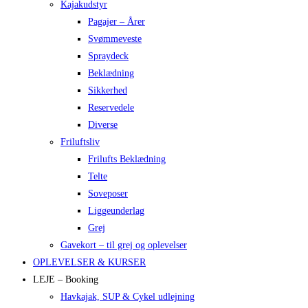
Kajakudstyr
Pagajer – Årer
Svømmeveste
Spraydeck
Beklædning
Sikkerhed
Reservedele
Diverse
Friluftsliv
Frilufts Beklædning
Telte
Soveposer
Liggeunderlag
Grej
Gavekort – til grej og oplevelser
OPLEVELSER & KURSER
LEJE – Booking
Havkajak, SUP & Cykel udlejning