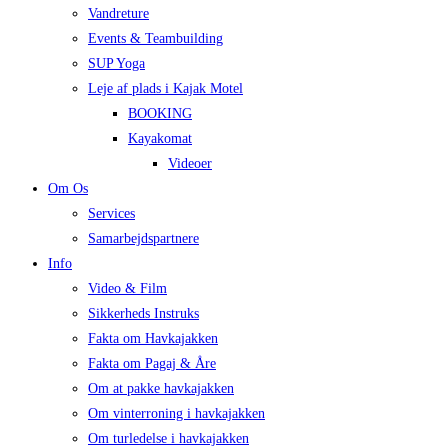
Vandreture
Events & Teambuilding
SUP Yoga
Leje af plads i Kajak Motel
BOOKING
Kayakomat
Videoer
Om Os
Services
Samarbejdspartnere
Info
Video & Film
Sikkerheds Instruks
Fakta om Havkajakken
Fakta om Pagaj & Åre
Om at pakke havkajakken
Om vinterroning i havkajakken
Om turledelse i havkajakken