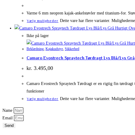
Varme 6 mm neopren kajak-ankelstøvler med titanium-for. Støvl
Dette vare har flere varianter. Mulighedern
Vælg muligheder
Hurtigt Ove
Ikke på lager
Hurt
Beklædning
,
Kajakudstyr
,
Sikkerhed
Camaro Evostrech Spraytech Tørdragt Lys Blå/Lys Grå
kr.
3.495,00
Camaro Evostrech Spraytech Tørdragt er en rigtig fin tørdragt ti
funktioner
Dette vare har flere varianter. Mulighedern
Vælg muligheder
Name
Email
Send