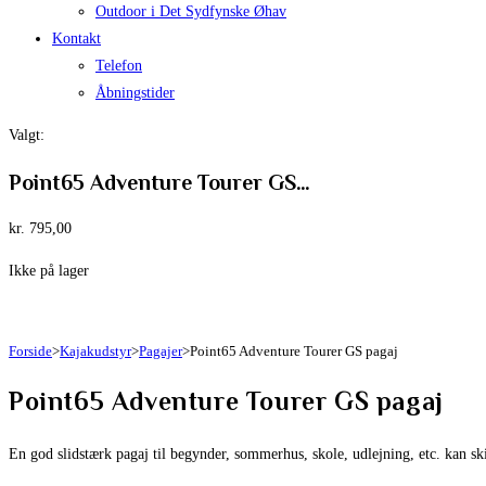
Outdoor i Det Sydfynske Øhav
Kontakt
Telefon
Åbningstider
Valgt:
Point65 Adventure Tourer GS…
kr.
795,00
Ikke på lager
Forside
>
Kajakudstyr
>
Pagajer
>
Point65 Adventure Tourer GS pagaj
Point65 Adventure Tourer GS pagaj
En god slidstærk pagaj til begynder, sommerhus, skole, udlejning, etc. kan skiv