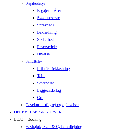
Kajakudstyr
Pagajer – Årer
Svømmeveste
Spraydeck
Beklædning
Sikkerhed
Reservedele
Diverse
Friluftsliv
Frilufts Beklædning
Telte
Soveposer
Liggeunderlag
Grej
Gavekort – til grej og oplevelser
OPLEVELSER & KURSER
LEJE – Booking
Havkajak, SUP & Cykel udlejning