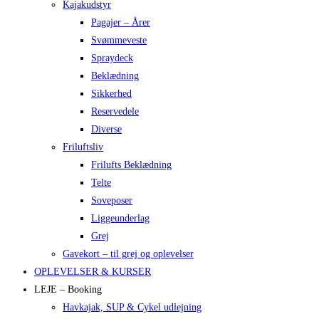
Kajakudstyr
Pagajer – Årer
Svømmeveste
Spraydeck
Beklædning
Sikkerhed
Reservedele
Diverse
Friluftsliv
Frilufts Beklædning
Telte
Soveposer
Liggeunderlag
Grej
Gavekort – til grej og oplevelser
OPLEVELSER & KURSER
LEJE – Booking
Havkajak, SUP & Cykel udlejning