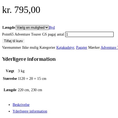
kr.
795,00
Længde
Ryd
Point65 Adventure Tourer GS pagaj antal
Tilføj til kurv
Varenummer
Ikke mulig
Kategorier
Kajakudstyr
,
Pagajer
Mærker
Adventure 
Yderligere information
Vægt
3 kg
Størrelse
1120 × 20 × 15 cm
Længde
220 cm, 230 cm
Beskrivelse
Yderligere information