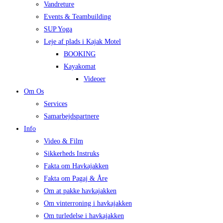
Vandreture
Events & Teambuilding
SUP Yoga
Leje af plads i Kajak Motel
BOOKING
Kayakomat
Videoer
Om Os
Services
Samarbejdspartnere
Info
Video & Film
Sikkerheds Instruks
Fakta om Havkajakken
Fakta om Pagaj & Åre
Om at pakke havkajakken
Om vinterroning i havkajakken
Om turledelse i havkajakken