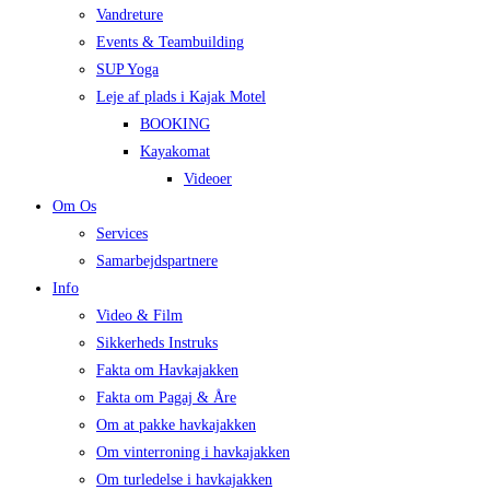
Vandreture
Events & Teambuilding
SUP Yoga
Leje af plads i Kajak Motel
BOOKING
Kayakomat
Videoer
Om Os
Services
Samarbejdspartnere
Info
Video & Film
Sikkerheds Instruks
Fakta om Havkajakken
Fakta om Pagaj & Åre
Om at pakke havkajakken
Om vinterroning i havkajakken
Om turledelse i havkajakken