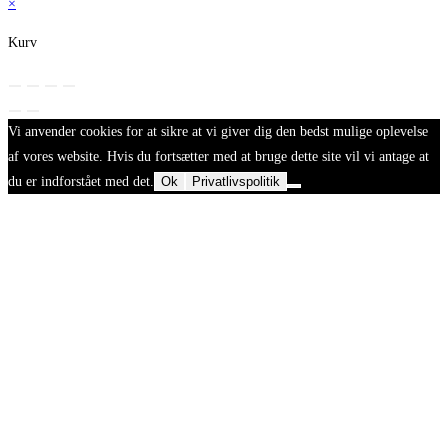
×
Kurv
Vi anvender cookies for at sikre at vi giver dig den bedst mulige oplevelse
af vores website. Hvis du fortsætter med at bruge dette site vil vi antage at
du er indforstået med det.
Ok
Privatlivspolitik