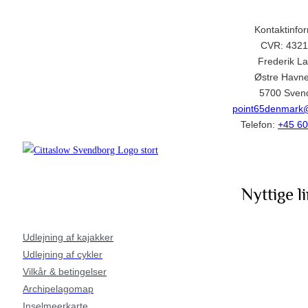
Kontaktinfo
CVR: 432
Frederik L
Østre Havne
5700 Sven
point65denmark
Telefon:
+45 60
Nyttige l
Udlejning af kajakker
Udlejning af cykler
Vilkår & betingelser
Archipelagomap
Inselmeerkarte