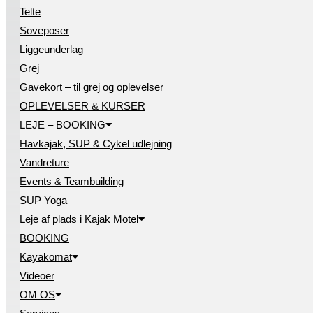
Telte
Soveposer
Liggeunderlag
Grej
Gavekort – til grej og oplevelser
OPLEVELSER & KURSER
LEJE – BOOKING
Havkajak, SUP & Cykel udlejning
Vandreture
Events & Teambuilding
SUP Yoga
Leje af plads i Kajak Motel
BOOKING
Kayakomat
Videoer
OM OS