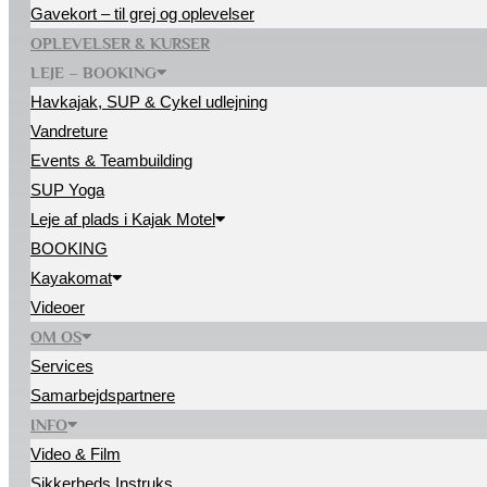
Gavekort – til grej og oplevelser
OPLEVELSER & KURSER
LEJE – BOOKING
Havkajak, SUP & Cykel udlejning
Vandreture
Events & Teambuilding
SUP Yoga
Leje af plads i Kajak Motel
BOOKING
Kayakomat
Videoer
OM OS
Services
Samarbejdspartnere
INFO
Video & Film
Sikkerheds Instruks