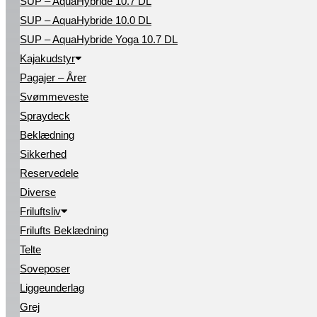
SUP – AquaHybride 10.7 DL
SUP – AquaHybride 10.0 DL
SUP – AquaHybride Yoga 10.7 DL
Kajakudstyr
Pagajer – Årer
Svømmeveste
Spraydeck
Beklædning
Sikkerhed
Reservedele
Diverse
Friluftsliv
Frilufts Beklædning
Telte
Soveposer
Liggeunderlag
Grej