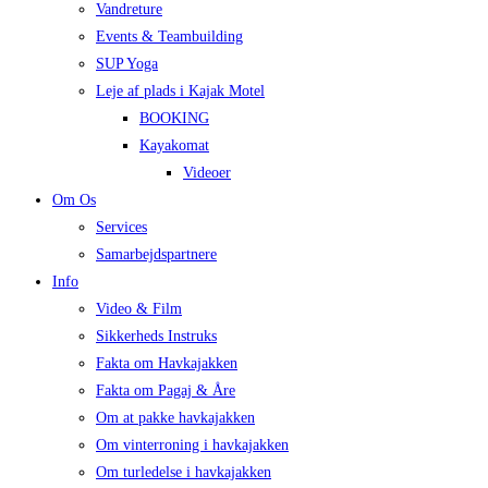
Vandreture
Events & Teambuilding
SUP Yoga
Leje af plads i Kajak Motel
BOOKING
Kayakomat
Videoer
Om Os
Services
Samarbejdspartnere
Info
Video & Film
Sikkerheds Instruks
Fakta om Havkajakken
Fakta om Pagaj & Åre
Om at pakke havkajakken
Om vinterroning i havkajakken
Om turledelse i havkajakken