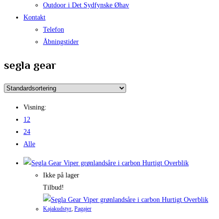
Outdoor i Det Sydfynske Øhav
Kontakt
Telefon
Åbningstider
segla gear
Visning:
12
24
Alle
Hurtigt Overblik
Ikke på lager
Tilbud!
Hurtigt Overblik
Kajakudstyr
,
Pagajer