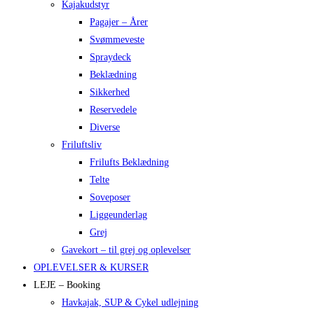
Kajakudstyr
Pagajer – Årer
Svømmeveste
Spraydeck
Beklædning
Sikkerhed
Reservedele
Diverse
Friluftsliv
Frilufts Beklædning
Telte
Soveposer
Liggeunderlag
Grej
Gavekort – til grej og oplevelser
OPLEVELSER & KURSER
LEJE – Booking
Havkajak, SUP & Cykel udlejning