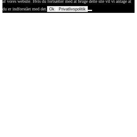
af vores website. Hvis du fortsætter med at bruge dette site vil vi antage at
du er indforstået med det.
Ok
Privatlivspolitik