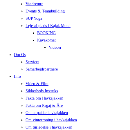
Vandreture
Events & Teambuilding
SUP Yoga
Leje af plads i Kajak Motel
BOOKING
Kayakomat
Videoer
Om Os
Services
Samarbejdspartnere
Info
Video & Film
Sikkerheds Instruks
Fakta om Havkajakken
Fakta om Pagaj & Åre
Om at pakke havkajakken
Om vinterroning i havkajakken
Om turledelse i havkajakken