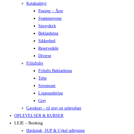
Kajakudstyr
Pagajer – Årer
Svømmeveste
Spraydeck
Beklædning
Sikkerhed
Reservedele
Diverse
Friluftsliv
Frilufts Beklædning
Telte
Soveposer
Liggeunderlag
Grej
Gavekort – til grej og oplevelser
OPLEVELSER & KURSER
LEJE – Booking
Havkajak, SUP & Cykel udlejning