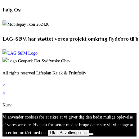
Følg Os
LAG-SØM har støttet vores projekt omkring flydebro til 
All rights reserved Lifeplan Kajak & Friluftsliv
×
×
Kurv
Vi anvender cookies for at sikre at vi giver dig den bedst mulige oplevelse
af vores website. Hvis du fortsætter med at bruge dette site vil vi antage at
du er indforstået med det.
Ok
Privatlivspolitik