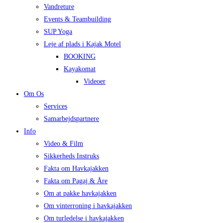
Vandreture
Events & Teambuilding
SUP Yoga
Leje af plads i Kajak Motel
BOOKING
Kayakomat
Videoer
Om Os
Services
Samarbejdspartnere
Info
Video & Film
Sikkerheds Instruks
Fakta om Havkajakken
Fakta om Pagaj & Åre
Om at pakke havkajakken
Om vinterroning i havkajakken
Om turledelse i havkajakken