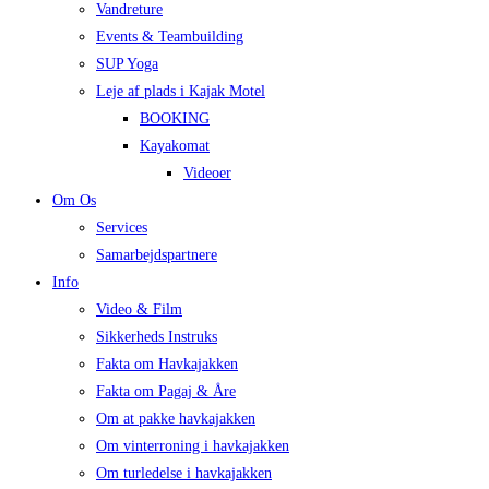
Vandreture
Events & Teambuilding
SUP Yoga
Leje af plads i Kajak Motel
BOOKING
Kayakomat
Videoer
Om Os
Services
Samarbejdspartnere
Info
Video & Film
Sikkerheds Instruks
Fakta om Havkajakken
Fakta om Pagaj & Åre
Om at pakke havkajakken
Om vinterroning i havkajakken
Om turledelse i havkajakken