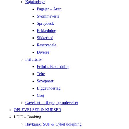
Kajakudstyr
Pagajer – Årer
Svømmeveste
Spraydeck
Beklædning
Sikkerhed
Reservedele
Diverse
Friluftsliv
Frilufts Beklædning
Telte
Soveposer
Liggeunderlag
Grej
Gavekort – til grej og oplevelser
OPLEVELSER & KURSER
LEJE – Booking
Havkajak, SUP & Cykel udlejning