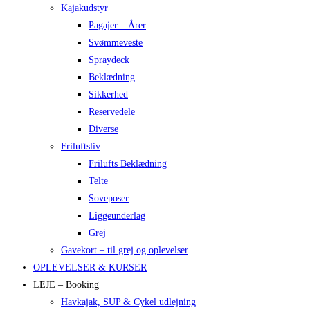
Kajakudstyr
Pagajer – Årer
Svømmeveste
Spraydeck
Beklædning
Sikkerhed
Reservedele
Diverse
Friluftsliv
Frilufts Beklædning
Telte
Soveposer
Liggeunderlag
Grej
Gavekort – til grej og oplevelser
OPLEVELSER & KURSER
LEJE – Booking
Havkajak, SUP & Cykel udlejning