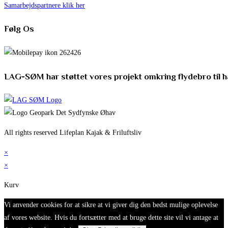
Samarbejdspartnere klik her
Følg Os
LAG-SØM har støttet vores projekt omkring flydebro til 
All rights reserved Lifeplan Kajak & Friluftsliv
×
×
Kurv
Vi anvender cookies for at sikre at vi giver dig den bedst mulige oplevelse
af vores website. Hvis du fortsætter med at bruge dette site vil vi antage at