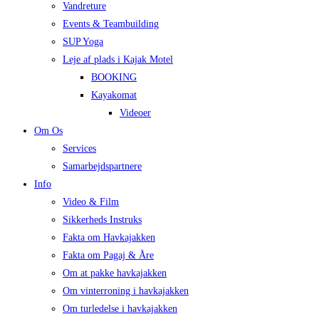
Vandreture
Events & Teambuilding
SUP Yoga
Leje af plads i Kajak Motel
BOOKING
Kayakomat
Videoer
Om Os
Services
Samarbejdspartnere
Info
Video & Film
Sikkerheds Instruks
Fakta om Havkajakken
Fakta om Pagaj & Åre
Om at pakke havkajakken
Om vinterroning i havkajakken
Om turledelse i havkajakken