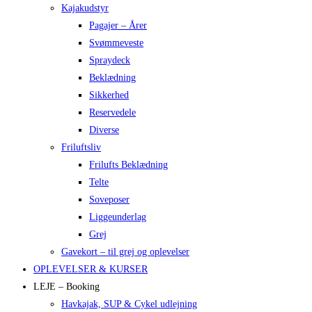
Kajakudstyr
Pagajer – Årer
Svømmeveste
Spraydeck
Beklædning
Sikkerhed
Reservedele
Diverse
Friluftsliv
Frilufts Beklædning
Telte
Soveposer
Liggeunderlag
Grej
Gavekort – til grej og oplevelser
OPLEVELSER & KURSER
LEJE – Booking
Havkajak, SUP & Cykel udlejning