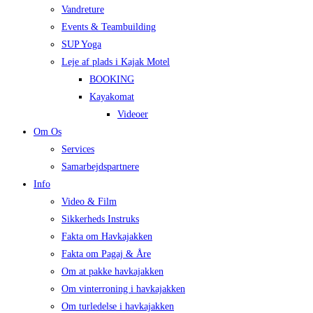
Vandreture
Events & Teambuilding
SUP Yoga
Leje af plads i Kajak Motel
BOOKING
Kayakomat
Videoer
Om Os
Services
Samarbejdspartnere
Info
Video & Film
Sikkerheds Instruks
Fakta om Havkajakken
Fakta om Pagaj & Åre
Om at pakke havkajakken
Om vinterroning i havkajakken
Om turledelse i havkajakken