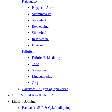
Kajakudstyr
Pagajer – Årer
Svømmeveste
Spraydeck
Beklædning
Sikkerhed
Reservedele
Diverse
Friluftsliv
Frilufts Beklædning
Telte
Soveposer
Liggeunderlag
Grej
Gavekort – til grej og oplevelser
OPLEVELSER & KURSER
LEJE – Booking
Havkajak, SUP & Cykel udlejning