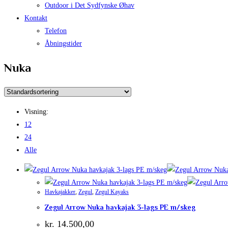
Outdoor i Det Sydfynske Øhav
Kontakt
Telefon
Åbningstider
Nuka
Visning:
12
24
Alle
Havkajakker
,
Zegul
,
Zegul Kayaks
Zegul Arrow Nuka havkajak 3-lags PE m/skeg
kr.
14.500,00