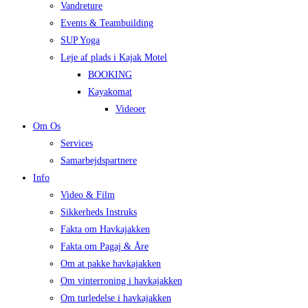
Vandreture
Events & Teambuilding
SUP Yoga
Leje af plads i Kajak Motel
BOOKING
Kayakomat
Videoer
Om Os
Services
Samarbejdspartnere
Info
Video & Film
Sikkerheds Instruks
Fakta om Havkajakken
Fakta om Pagaj & Åre
Om at pakke havkajakken
Om vinterroning i havkajakken
Om turledelse i havkajakken