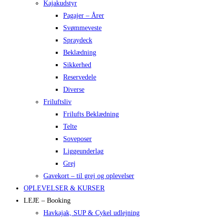
Kajakudstyr
Pagajer – Årer
Svømmeveste
Spraydeck
Beklædning
Sikkerhed
Reservedele
Diverse
Friluftsliv
Frilufts Beklædning
Telte
Soveposer
Liggeunderlag
Grej
Gavekort – til grej og oplevelser
OPLEVELSER & KURSER
LEJE – Booking
Havkajak, SUP & Cykel udlejning