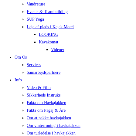
Vandreture
Events & Teambuilding
SUP Yoga
Leje af plads i Kajak Motel
BOOKING
Kayakomat
Videoer
Om Os
Services
Samarbejdspartnere
Info
Video & Film
Sikkerheds Instruks
Fakta om Havkajakken
Fakta om Pagaj & Åre
Om at pakke havkajakken
Om vinterroning i havkajakken
Om turledelse i havkajakken