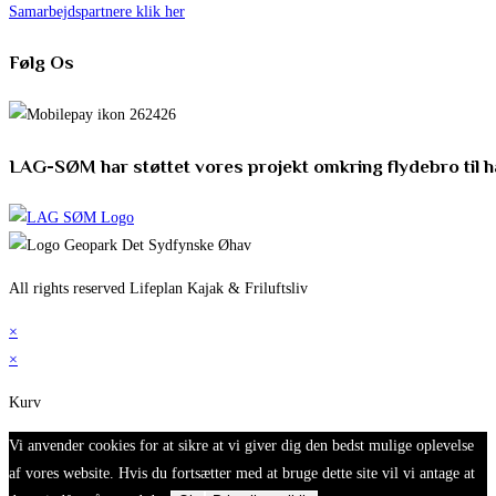
Samarbejdspartnere klik her
Følg Os
LAG-SØM har støttet vores projekt omkring flydebro til 
All rights reserved Lifeplan Kajak & Friluftsliv
×
×
Kurv
Vi anvender cookies for at sikre at vi giver dig den bedst mulige oplevelse
af vores website. Hvis du fortsætter med at bruge dette site vil vi antage at