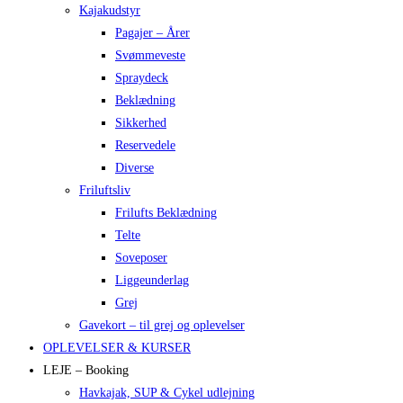
Kajakudstyr
Pagajer – Årer
Svømmeveste
Spraydeck
Beklædning
Sikkerhed
Reservedele
Diverse
Friluftsliv
Frilufts Beklædning
Telte
Soveposer
Liggeunderlag
Grej
Gavekort – til grej og oplevelser
OPLEVELSER & KURSER
LEJE – Booking
Havkajak, SUP & Cykel udlejning