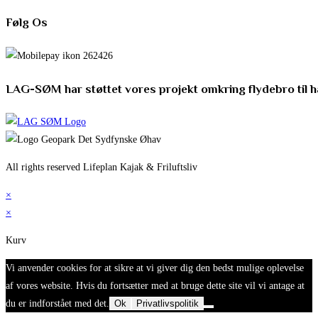
Følg Os
LAG-SØM har støttet vores projekt omkring flydebro til 
All rights reserved Lifeplan Kajak & Friluftsliv
×
×
Kurv
Vi anvender cookies for at sikre at vi giver dig den bedst mulige oplevelse
af vores website. Hvis du fortsætter med at bruge dette site vil vi antage at
du er indforstået med det.
Ok
Privatlivspolitik