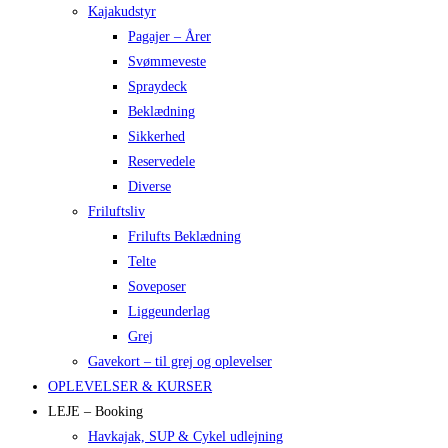
Kajakudstyr
Pagajer – Årer
Svømmeveste
Spraydeck
Beklædning
Sikkerhed
Reservedele
Diverse
Friluftsliv
Frilufts Beklædning
Telte
Soveposer
Liggeunderlag
Grej
Gavekort – til grej og oplevelser
OPLEVELSER & KURSER
LEJE – Booking
Havkajak, SUP & Cykel udlejning