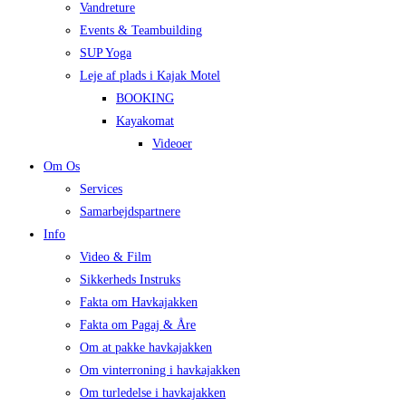
Vandreture
Events & Teambuilding
SUP Yoga
Leje af plads i Kajak Motel
BOOKING
Kayakomat
Videoer
Om Os
Services
Samarbejdspartnere
Info
Video & Film
Sikkerheds Instruks
Fakta om Havkajakken
Fakta om Pagaj & Åre
Om at pakke havkajakken
Om vinterroning i havkajakken
Om turledelse i havkajakken