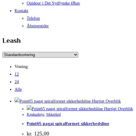
Outdoor i Det Sydfynske Øhav
Kontakt
Telefon
Åbningstider
Leash
Visning:
12
24
Alle
Hurtigt Overblik
Hurtigt Overblik
Kajakudstyr
,
Sikkerhed
Point65 pagaj spiralformet sikkerhedsline
kr.
125,00