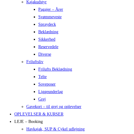
Kajakudstyr
Pagajer – Årer
Svømmeveste
Spraydeck
Beklædning
Sikkerhed
Reservedele
Diverse
Friluftsliv
Frilufts Beklædning
Telte
Soveposer
Liggeunderlag
Grej
Gavekort – til grej og oplevelser
OPLEVELSER & KURSER
LEJE – Booking
Havkajak, SUP & Cykel udlejning