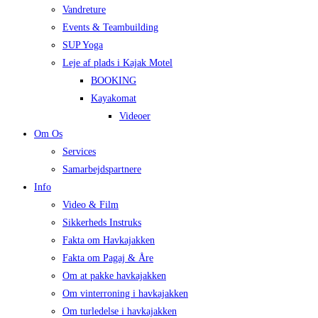
Vandreture
Events & Teambuilding
SUP Yoga
Leje af plads i Kajak Motel
BOOKING
Kayakomat
Videoer
Om Os
Services
Samarbejdspartnere
Info
Video & Film
Sikkerheds Instruks
Fakta om Havkajakken
Fakta om Pagaj & Åre
Om at pakke havkajakken
Om vinterroning i havkajakken
Om turledelse i havkajakken