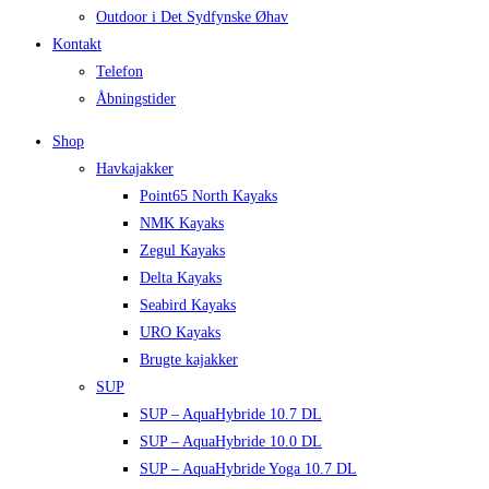
Outdoor i Det Sydfynske Øhav
Kontakt
Telefon
Åbningstider
Shop
Havkajakker
Point65 North Kayaks
NMK Kayaks
Zegul Kayaks
Delta Kayaks
Seabird Kayaks
URO Kayaks
Brugte kajakker
SUP
SUP – AquaHybride 10.7 DL
SUP – AquaHybride 10.0 DL
SUP – AquaHybride Yoga 10.7 DL