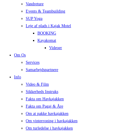
Vandreture
Events & Teambuilding
SUP Yoga
Leje af plads i Kajak Motel
BOOKING
Kayakomat
Videoer
Om Os
Services
Samarbejdspartnere
Info
Video & Film
Sikkerheds Instruks
Fakta om Havkajakken
Fakta om Pagaj & Åre
Om at pakke havkajakken
Om vinterroning i havkajakken
Om turledelse i havkajakken