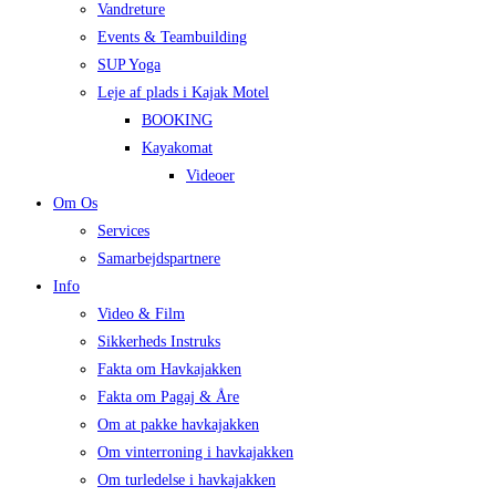
Vandreture
Events & Teambuilding
SUP Yoga
Leje af plads i Kajak Motel
BOOKING
Kayakomat
Videoer
Om Os
Services
Samarbejdspartnere
Info
Video & Film
Sikkerheds Instruks
Fakta om Havkajakken
Fakta om Pagaj & Åre
Om at pakke havkajakken
Om vinterroning i havkajakken
Om turledelse i havkajakken