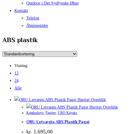
Outdoor i Det Sydfynske Øhav
Kontakt
Telefon
Åbningstider
ABS plastik
Visning:
12
24
Alle
Hurtigt Overblik
Hurtigt Overblik
Kajakudstyr
,
Pagajer
,
URO Kayaks
ORU Letvægts ABS Plastik Pagaj
kr.
1.695,00