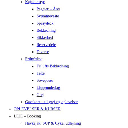
Kajakudstyr
Pagajer – Årer
Svømmeveste
Spraydeck
Beklædning
Sikkerhed
Reservedele
Diverse
Friluftsliv
Frilufts Beklædning
Telte
Soveposer
Liggeunderlag
Grej
Gavekort – til grej og oplevelser
OPLEVELSER & KURSER
LEJE – Booking
Havkajak, SUP & Cykel udlejning