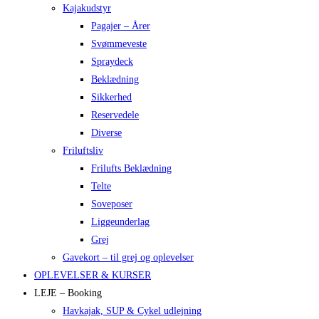
Kajakudstyr
Pagajer – Årer
Svømmeveste
Spraydeck
Beklædning
Sikkerhed
Reservedele
Diverse
Friluftsliv
Frilufts Beklædning
Telte
Soveposer
Liggeunderlag
Grej
Gavekort – til grej og oplevelser
OPLEVELSER & KURSER
LEJE – Booking
Havkajak, SUP & Cykel udlejning