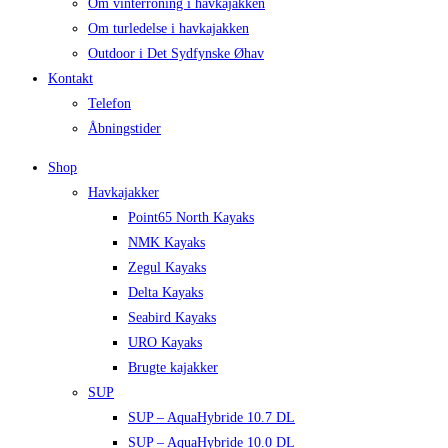
Om vinterroning i havkajakken
Om turledelse i havkajakken
Outdoor i Det Sydfynske Øhav
Kontakt
Telefon
Åbningstider
Shop
Havkajakker
Point65 North Kayaks
NMK Kayaks
Zegul Kayaks
Delta Kayaks
Seabird Kayaks
URO Kayaks
Brugte kajakker
SUP
SUP – AquaHybride 10.7 DL
SUP – AquaHybride 10.0 DL