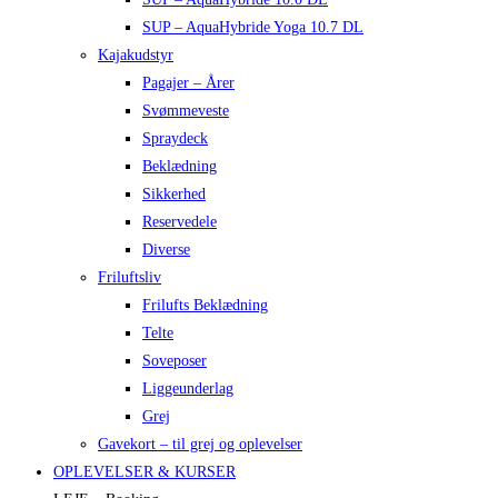
SUP – AquaHybride Yoga 10.7 DL
Kajakudstyr
Pagajer – Årer
Svømmeveste
Spraydeck
Beklædning
Sikkerhed
Reservedele
Diverse
Friluftsliv
Frilufts Beklædning
Telte
Soveposer
Liggeunderlag
Grej
Gavekort – til grej og oplevelser
OPLEVELSER & KURSER