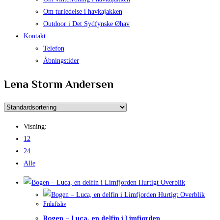
Om turledelse i havkajakken
Outdoor i Det Sydfynske Øhav
Kontakt
Telefon
Åbningstider
Lena Storm Andersen
Visning:
12
24
Alle
Hurtigt Overblik
Hurtigt Overblik
Friluftsliv
Bogen – Luca, en delfin i Limfjorden