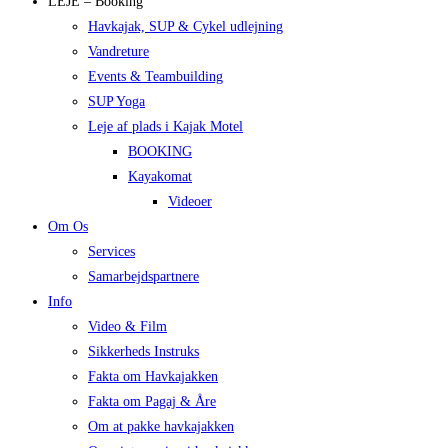
LEJE – Booking
Havkajak, SUP & Cykel udlejning
Vandreture
Events & Teambuilding
SUP Yoga
Leje af plads i Kajak Motel
BOOKING
Kayakomat
Videoer
Om Os
Services
Samarbejdspartnere
Info
Video & Film
Sikkerheds Instruks
Fakta om Havkajakken
Fakta om Pagaj & Åre
Om at pakke havkajakken