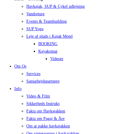
Havkajak, SUP & Cykel udlejning
Vandreture
Events & Teambuilding
SUP Yoga
Leje af plads i Kajak Motel
BOOKING
Kayakomat
Videoer
Om Os
Services
Samarbejdspartnere
Info
Video & Film
Sikkerheds Instruks
Fakta om Havkajakken
Fakta om Pagaj & Åre
Om at pakke havkajakken
Om vinterroning i havkajakken