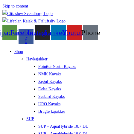
Skip to content
ipadvisor
Facebook-
Instagram
Linkedin
Youtube
Phone
f
Shop
Havkajakker
Point65 North Kayaks
NMK Kayaks
Zegul Kayaks
Delta Kayaks
Seabird Kayaks
URO Kayaks
Brugte kajakker
SUP
SUP – AquaHybride 10.7 DL
SUP – AquaHybride 10.0 DL