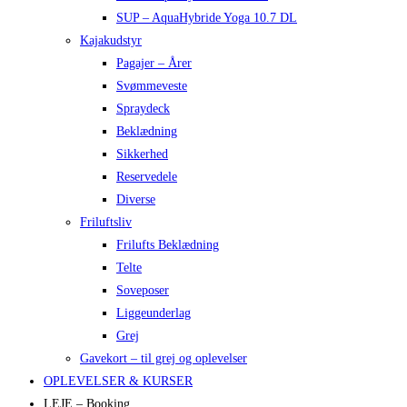
SUP – AquaHybride Yoga 10.7 DL
Kajakudstyr
Pagajer – Årer
Svømmeveste
Spraydeck
Beklædning
Sikkerhed
Reservedele
Diverse
Friluftsliv
Frilufts Beklædning
Telte
Soveposer
Liggeunderlag
Grej
Gavekort – til grej og oplevelser
OPLEVELSER & KURSER
LEJE – Booking